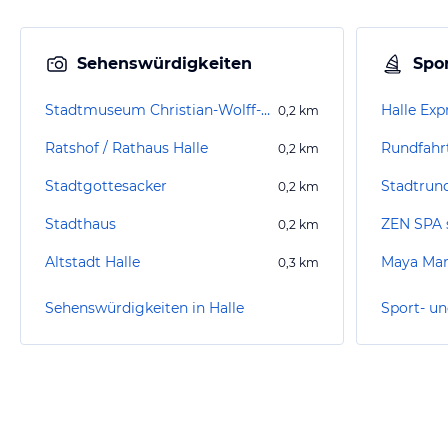
Sehenswürdigkeiten
Spor
Stadtmuseum Christian-Wolff-Haus
Halle Exp
0,2
km
Ratshof / Rathaus Halle
0,2
km
Stadtgottesacker
Stadtrun
0,2
km
Stadthaus
ZEN SPA st
0,2
km
Altstadt Halle
Maya Ma
0,3
km
Sehenswürdigkeiten in Halle
Sport- un