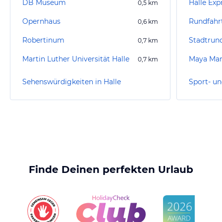
DB Museum
Halle Exp
0,5
km
Opernhaus
0,6
km
Robertinum
Stadtrun
0,7
km
Martin Luther Universität Halle
Maya Ma
0,7
km
Sehenswürdigkeiten in Halle
Sport- un
Finde Deinen perfekten Urlaub