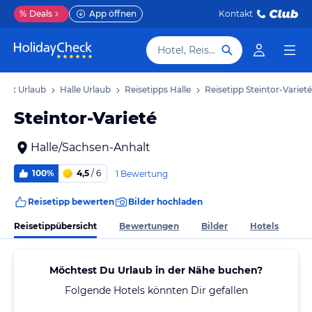
%
Deals
App öffnen
Kontakt
Hotel, Reiseziel
halt Urlaub
Halle Urlaub
Reisetipps Halle
Reisetipp Steintor-Varieté
Steintor-Varieté
Halle/Sachsen-Anhalt
100%
4,5
/ 6
1 Bewertung
Reisetipp bewerten
Bilder hochladen
Reisetippübersicht
Bewertungen
Bilder
Hotels
Möchtest Du Urlaub in der Nähe buchen?
Folgende Hotels könnten Dir gefallen