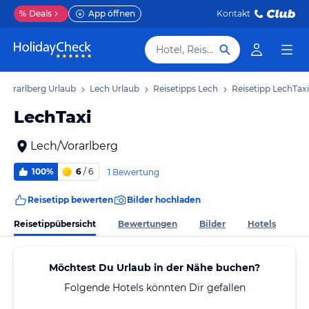
%
Deals
App öffnen
Kontakt
Hotel, Reiseziel
Vorarlberg Urlaub
Lech Urlaub
Reisetipps Lech
Reisetipp LechTaxi
LechTaxi
Lech/Vorarlberg
100%
6
/ 6
1 Bewertung
Reisetipp bewerten
Bilder hochladen
Reisetippübersicht
Bewertungen
Bilder
Hotels
Möchtest Du Urlaub in der Nähe buchen?
Folgende Hotels könnten Dir gefallen