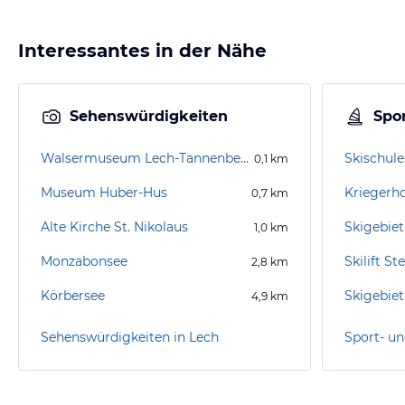
Interessantes in der Nähe
Sehenswürdigkeiten
Spor
Walsermuseum Lech-Tannenberg
0,1
km
Museum Huber-Hus
Kriegerh
0,7
km
Alte Kirche St. Nikolaus
Skigebie
1,0
km
Monzabonsee
Skilift St
2,8
km
Körbersee
Skigebiet
4,9
km
Sehenswürdigkeiten in Lech
Sport- un