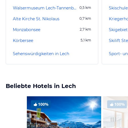
Walsermuseum Lech-Tannenberg
0,5
km
Alte Kirche St. Nikolaus
0,7
km
Kriegerh
Monzabonsee
2,7
km
Skigebie
Körbersee
5,1
km
Skilift St
Sehenswürdigkeiten in Lech
Sport- un
Beliebte Hotels in Lech
100%
100%