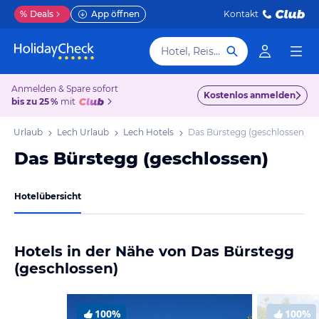
%
Deals
App öffnen
Kontakt
Hotel, Reiseziel
Anmelden & Spare sofort
Kostenlos anmelden
bis zu 25 %
mit
erg Urlaub
Lech Urlaub
Lech Hotels
Das Bürstegg (geschlossen)
Das Bürstegg (geschlossen)
Hotelübersicht
Hotels in der Nähe von Das Bürstegg
(geschlossen)
100%
100%