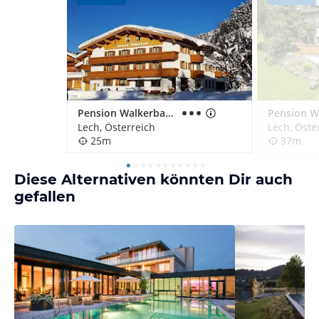
Pension Walkerbach
Lech, Österreich
Lech, Öste
25m
37m
Diese Alternativen könnten Dir auch
gefallen