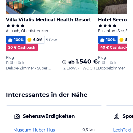
Villa Vitalis Medical Health Resort
Hotel Seerose
Aspach, Oberösterreich
Fuschl am See, Sal
100
%
6,0
/
6
100
%
5,9
/
5 Bew.
20 € Cashback
40 € Cashback
Flug
Flug
1.540 €
ab
Frühstück
Frühstück
Deluxe-Zimmer / Superior
2 ERW. • 1 WOCHE
Doppelzimmer
Interessantes in der Nähe
Sehenswürdigkeiten
Spor
Museum Huber-Hus
0,3
km
LechTaxi