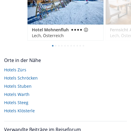
Hotel Mohnenfluh
Lech, Österreich
Lech, Öste
Orte in der Nähe
Hotels
Zürs
Hotels
Schröcken
Hotels
Stuben
Hotels
Warth
Hotels
Steeg
Hotels
Klösterle
Verwandte Beiträge im Reiseforum