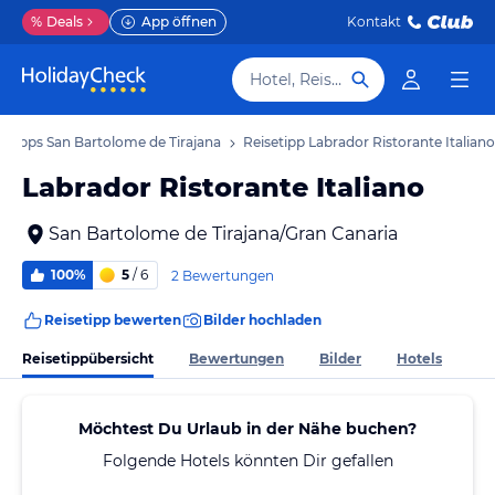
%
Deals
App öffnen
Kontakt
Hotel, Reiseziel
setipps San Bartolome de Tirajana
Reisetipp Labrador Ristorante Italiano
Labrador Ristorante Italiano
San Bartolome de Tirajana/Gran Canaria
100%
5
/ 6
2 Bewertungen
Reisetipp bewerten
Bilder hochladen
Reisetippübersicht
Bewertungen
Bilder
Hotels
Möchtest Du Urlaub in der Nähe buchen?
Folgende Hotels könnten Dir gefallen