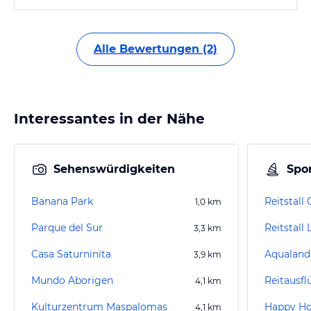
Alle Bewertungen (2)
Interessantes in der Nähe
Sehenswürdigkeiten
Spor
Banana Park
Reitstall
1,0
km
Parque del Sur
Reitstall
3,3
km
Casa Saturninita
Aqualand
3,9
km
Mundo Aborigen
4,1
km
Kulturzentrum Maspalomas
Happy Ho
4,1
km