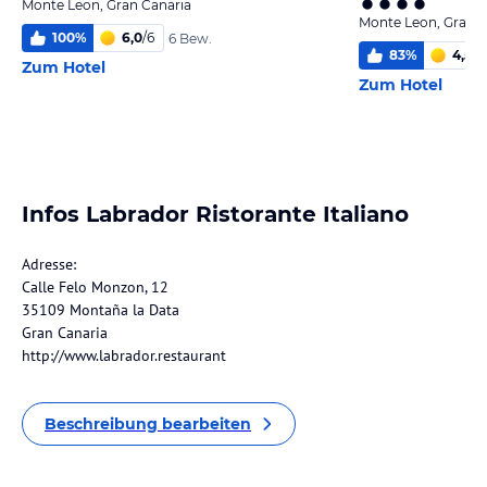
Monte Leon, Gran Canaria
Monte Leon, Gran C
100
%
6,0
/
6
6 Bew.
83
%
4,5
/
6
Zum Hotel
Zum Hotel
Infos Labrador Ristorante Italiano
Adresse:
Calle Felo Monzon, 12
35109 Montaña la Data
Gran Canaria
http://www.labrador.restaurant
Beschreibung bearbeiten