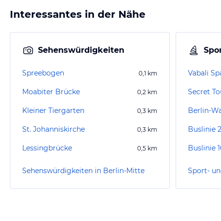
Interessantes in der Nähe
Sehenswürdigkeiten
Spor
Spreebogen
Vabali Sp
0,1
km
Moabiter Brücke
Secret To
0,2
km
Kleiner Tiergarten
Berlin-W
0,3
km
St. Johanniskirche
Buslinie 
0,3
km
Lessingbrücke
Buslinie 
0,5
km
Sehenswürdigkeiten in Berlin-Mitte