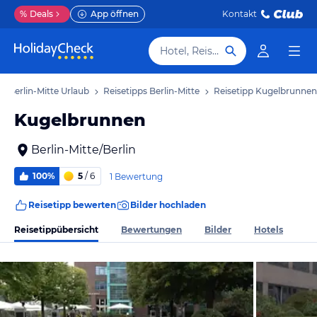
%
Deals
App öffnen
Kontakt
Hotel, Reiseziel
Berlin-Mitte Urlaub
Reisetipps Berlin-Mitte
Reisetipp Kugelbrunnen
Kugelbrunnen
Berlin-Mitte/Berlin
100%
5
/ 6
1 Bewertung
Reisetipp bewerten
Bilder hochladen
Reisetippübersicht
Bewertungen
Bilder
Hotels