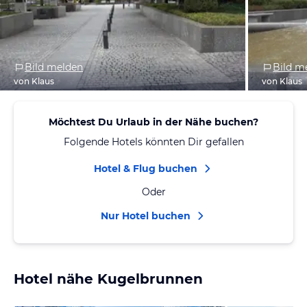
Bild melden
Bild m
von Klaus
von Klaus
Möchtest Du Urlaub in der Nähe buchen?
Folgende Hotels könnten Dir gefallen
Hotel & Flug buchen
Oder
Nur Hotel buchen
Hotel nähe Kugelbrunnen