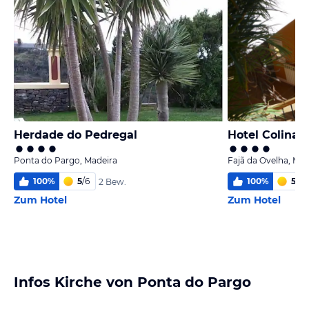
Herdade do Pedregal
Hotel Colina 
Ponta do Pargo, Madeira
Fajã da Ovelha, Mad
100
%
5
/
6
100
%
5,3
/
2 Bew.
Zum Hotel
Zum Hotel
Infos Kirche von Ponta do Pargo