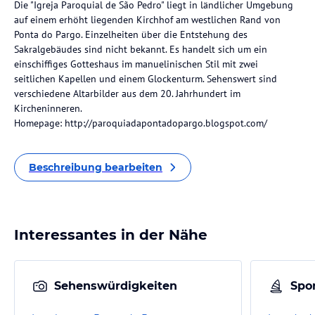
Die "Igreja Paroquial de São Pedro" liegt in ländlicher Umgebung
auf einem erhöht liegenden Kirchhof am westlichen Rand von
Ponta do Pargo. Einzelheiten über die Entstehung des
Sakralgebäudes sind nicht bekannt. Es handelt sich um ein
einschiffiges Gotteshaus im manuelinischen Stil mit zwei
seitlichen Kapellen und einem Glockenturm. Sehenswert sind
verschiedene Altarbilder aus dem 20. Jahrhundert im
Kircheninneren.
Homepage: http://paroquiadapontadopargo.blogspot.com/
Beschreibung bearbeiten
Interessantes in der Nähe
Sehenswürdigkeiten
Spor