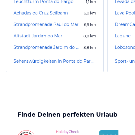
Leuchtturm Ponta do Pargo
Levada da
1,1
km
Achadas da Cruz Seilbahn
Lava Poo
6,0
km
Strandpromenade Paul do Mar
DreamCa
6,9
km
Altstadt Jardim do Mar
Lagune
8,8
km
Strandpromenade Jardim do Mar
Lobosond
8,8
km
Sehenswürdigkeiten in Ponta do Pargo
Finde Deinen perfekten Urlaub