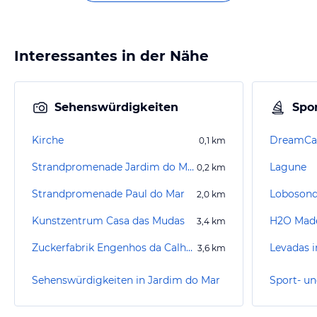
Interessantes in der Nähe
Sehenswürdigkeiten
Spor
Kirche
DreamCa
0,1
km
Strandpromenade Jardim do Mar
Lagune
0,2
km
Strandpromenade Paul do Mar
Lobosond
2,0
km
Kunstzentrum Casa das Mudas
3,4
km
Zuckerfabrik Engenhos da Calheta
Levadas i
3,6
km
Sehenswürdigkeiten in Jardim do Mar