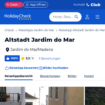
%
Deals
App öffnen
Kontakt
Hotel, Reiseziel
Mar Urlaub
Reisetipps Jardim do Mar
Reisetipp Altstadt Jardim do Mar
Altstadt Jardim do Mar
Jardim do Mar/Madeira
100%
5,3
/ 6
3 Bewertungen
Reisetipp bewerten
Bilder hochladen
Reisetippübersicht
Bewertungen
Bilder
Hotels