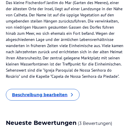
Das kleine Fischerdorf Jardim do Mar (Garten des Meeres), einer
der ältesten Orte der Insel, liegt auf einer Landzunge in der Nähe
von Calheta. Der Name ist auf die üppige Vegetation auf den
umgebenden steilen Hängen zurückzuführen. Die verwinkelten,
von niedrigen Häusern gesäumten Gassen des Dorfes führen
hinab zum Meer, wo sich ehemals ein Fort befand. Wegen der
abgeschiedenen Lage und der ärmlichen Lebensverhältnisse
wanderten in früheren Zeiten viele Einheimische aus. Viele kamen
nach Jahrzehnten zurück und errichteten sich in der alten Heimat
ihren Altersruhesitz. Der zentral gelegene Marktplatz mit seinen
kleinen Wasserfontänen ist der Treffpunkt für die Einheimischen.
Sehenswert sind die "Igreja Paroquial de Nossa Senhora do
Rosário" und die Kapelle "Capela de Nossa Senhora da Piedade".
Beschreibung bearbeiten
Neueste Bewertungen
(3 Bewertungen)