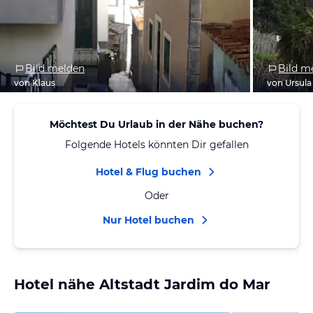
Bild melden
Bild m
von Klaus
von Ursula
Möchtest Du Urlaub in der Nähe buchen?
Folgende Hotels könnten Dir gefallen
Hotel & Flug buchen
Oder
Nur Hotel buchen
Hotel nähe Altstadt Jardim do Mar