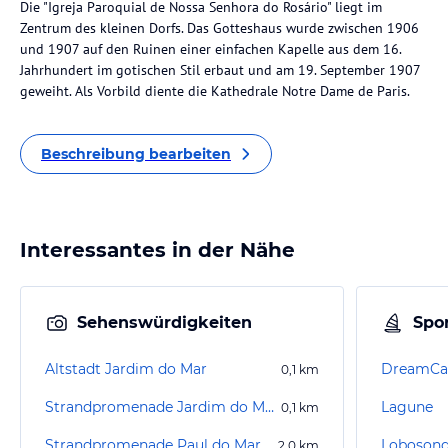
Die "Igreja Paroquial de Nossa Senhora do Rosário" liegt im
Zentrum des kleinen Dorfs. Das Gotteshaus wurde zwischen 1906
und 1907 auf den Ruinen einer einfachen Kapelle aus dem 16.
Jahrhundert im gotischen Stil erbaut und am 19. September 1907
geweiht. Als Vorbild diente die Kathedrale Notre Dame de Paris.
Beschreibung bearbeiten
Interessantes in der Nähe
Sehenswürdigkeiten
Spor
Altstadt Jardim do Mar
DreamCa
0,1
km
Strandpromenade Jardim do Mar
Lagune
0,1
km
Strandpromenade Paul do Mar
Lobosond
2,0
km