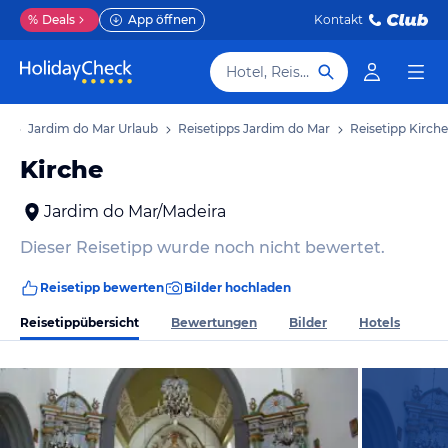
%
Deals
App öffnen
Kontakt
Hotel, Reiseziel
ub
Jardim do Mar Urlaub
Reisetipps Jardim do Mar
Reisetipp Kirche
Kirche
Jardim do Mar/Madeira
Dieser Reisetipp wurde noch nicht bewertet.
Reisetipp bewerten
Bilder hochladen
Reisetippübersicht
Bewertungen
Bilder
Hotels