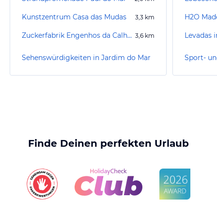
Kunstzentrum Casa das Mudas
3,3
km
Zuckerfabrik Engenhos da Calheta
Levadas i
3,6
km
Sehenswürdigkeiten in Jardim do Mar
Finde Deinen perfekten Urlaub