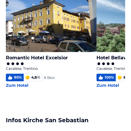
Romantic Hotel Excelsior
Hotel Bellavi
Cavalese, Trentino
Cavalese, Trentino
90
%
4,8
/
6
100
%
6,0
/
8 Bew.
Zum Hotel
Zum Hotel
Infos Kirche San Sebastian