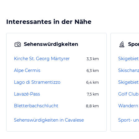
Interessantes in der Nähe
Sehenswürdigkeiten
Spor
Kirche St. Georg Märtyrer
Skigebie
3,3
km
Alpe Cermis
Skischan
6,3
km
Lago di Stramentizzo
6,4
km
Lavazé-Pass
Golf Club
7,5
km
Bletterbachschlucht
8,8
km
Sehenswürdigkeiten in Cavalese