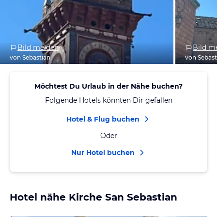
Bild melden
Bild m
von Sebastian
von Sebast
Möchtest Du Urlaub in der Nähe buchen?
Folgende Hotels könnten Dir gefallen
Hotel & Flug buchen
Oder
Nur Hotel buchen
Hotel nähe Kirche San Sebastian