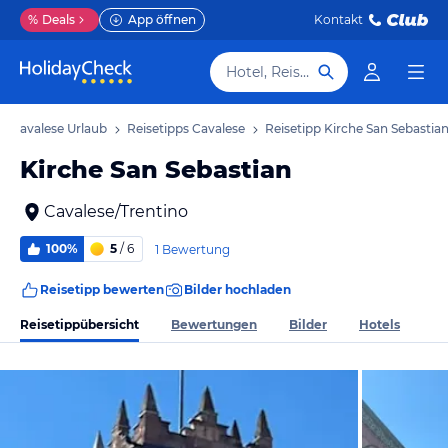
%
Deals
App öffnen
Kontakt
Hotel, Reiseziel
Cavalese Urlaub
Reisetipps Cavalese
Reisetipp Kirche San Sebastia
Kirche San Sebastian
Cavalese/Trentino
100%
5
/ 6
1 Bewertung
Reisetipp bewerten
Bilder hochladen
Reisetippübersicht
Bewertungen
Bilder
Hotels