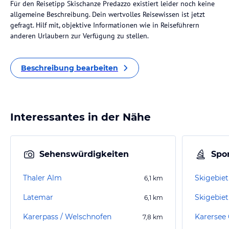
Für den Reisetipp Skischanze Predazzo existiert leider noch keine
allgemeine Beschreibung. Dein wertvolles Reisewissen ist jetzt
gefragt. Hilf mit, objektive Informationen wie in Reiseführern
anderen Urlaubern zur Verfügung zu stellen.
Beschreibung bearbeiten
Interessantes in der Nähe
Sehenswürdigkeiten
Spor
Thaler Alm
6,1
km
Latemar
Skigebiet
6,1
km
Karerpass / Welschnofen
Karersee 
7,8
km