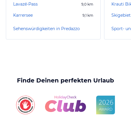
Lavazé-Pass
Krauti B
9,0
km
Karrersee
Skigebie
9,1
km
Sehenswürdigkeiten in Predazzo
Finde Deinen perfekten Urlaub