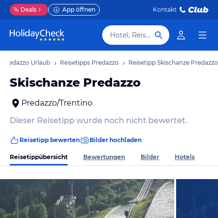
%
Deals
App öffnen
Kontakt
Hotel, Reiseziel
Predazzo Urlaub
Reisetipps Predazzo
Reisetipp Skischanze Predazzo
Skischanze Predazzo
Predazzo/Trentino
Dieser Reisetipp wurde noch nicht bewertet.
Reisetipp bewerten
Bilder hochladen
Reisetippübersicht
Bewertungen
Bilder
Hotels