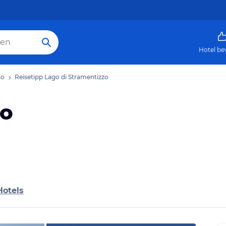
Hotel be
no
Reisetipp Lago di Stramentizzo
zo
Hotels