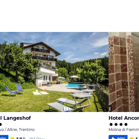
l Langeshof
Hotel Anco
vo / Altrei, Trentino
Molina di Fiemm
00
%
5,9
/
6
90
%
5