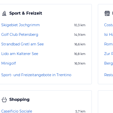
Sport & Freizeit
Skigebiet Jochgrimm
Costa
10,3
km
Golf Club Petersberg
Isi H
14,9
km
Strandbad Gretl am See
Roma
16,6
km
Lido am Kalterer See
Zur 
16,8
km
Minigolf
Berg
16,9
km
Sport- und Freizeitangebote in Trentino
Rest
Shopping
Caseificio Sociale
5,7
km