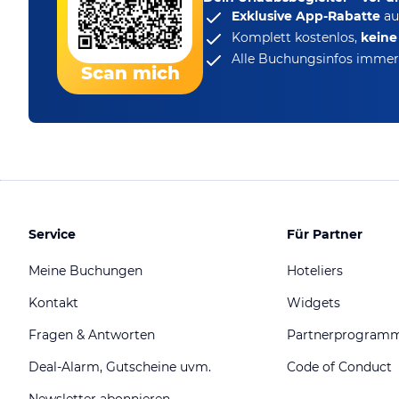
Exklusive App-Rabatte
au
Komplett kostenlos,
kein
Alle Buchungsinfos immer 
Scan mich
Service
Für Partner
Meine Buchungen
Hoteliers
Kontakt
Widgets
Fragen & Antworten
Partnerprogram
Deal-Alarm, Gutscheine uvm.
Code of Conduct