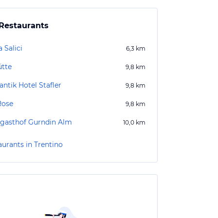
Restaurants
 Salici
6,3
km
ütte
9,8
km
ntik Hotel Stafler
9,8
km
Rose
9,8
km
gasthof Gurndin Alm
10,0
km
aurants in Trentino