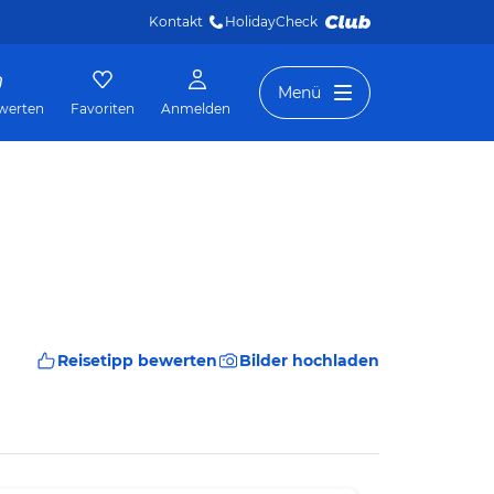
Kontakt
HolidayCheck 
Menü
werten
Favoriten
Anmelden
Reisetipp bewerten
Bilder hochladen