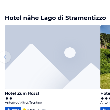
Bild melden
von Iris & Thomas
Hotel nähe Lago di Stramentizzo
Hotel Zum Rössl
Hote
Anterivo / Altrei, Trentino
Anteri
100
%
6,0
/
6
1