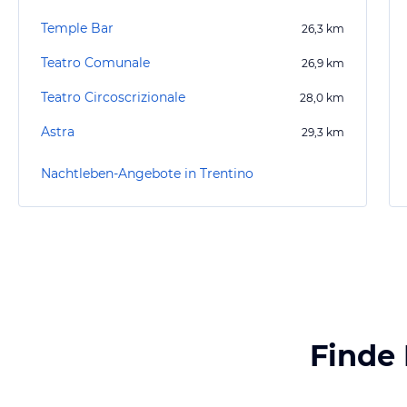
Temple Bar
26,3
km
Teatro Comunale
26,9
km
Teatro Circoscrizionale
28,0
km
Astra
29,3
km
Nachtleben-Angebote in Trentino
Finde