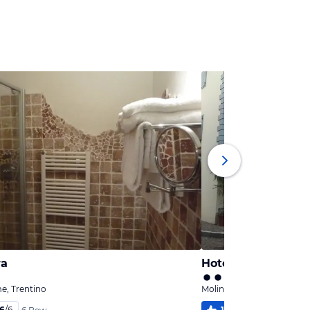
ra
Hotel Italia
e, Trentino
Molina di Fiemme, Trenti
,6
/
6
100
%
6,0
/
6