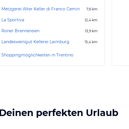
Metzgerei Alter Keller di Franco Cemin
7,6
km
La Sportiva
12,4
km
Roner Brennereien
13,9
km
Landesweingut Kellerei Laimburg
15,4
km
Shoppingmöglichkeiten in Trentino
 Deinen perfekten Urlaub