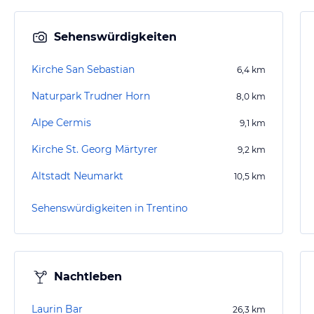
Sehenswürdigkeiten
Kirche San Sebastian
6,4
km
Naturpark Trudner Horn
8,0
km
Alpe Cermis
9,1
km
Kirche St. Georg Märtyrer
9,2
km
Altstadt Neumarkt
10,5
km
Sehenswürdigkeiten in Trentino
Nachtleben
Laurin Bar
26,3
km