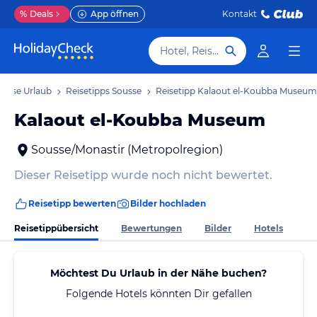
%
Deals
App öffnen
Kontakt
Hotel, Reiseziel
ousse Urlaub
Reisetipps Sousse
Reisetipp Kalaout el-Koubba Museum
Kalaout el-Koubba Museum
Sousse/Monastir (Metropolregion)
Dieser Reisetipp wurde noch nicht bewertet.
Reisetipp bewerten
Bilder hochladen
Reisetippübersicht
Bewertungen
Bilder
Hotels
Möchtest Du Urlaub in der Nähe buchen?
Folgende Hotels könnten Dir gefallen