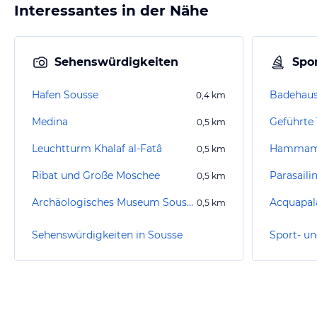
Interessantes in der Nähe
Sehenswürdigkeiten
Spor
Hafen Sousse
Badehaus
0,4
km
Medina
Geführte
0,5
km
Leuchtturm Khalaf al-Fatâ
Hammam 
0,5
km
Ribat und Große Moschee
Parasaili
0,5
km
Archäologisches Museum Sousse
Acquapal
0,5
km
Sehenswürdigkeiten in Sousse
Sport- un