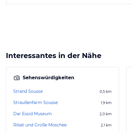
Interessantes in der Nähe
Sehenswürdigkeiten
Strand Sousse
0,5
km
Straußenfarm Sousse
1,9
km
Dar Essid Museum
2,0
km
Ribat und Große Moschee
2,1
km