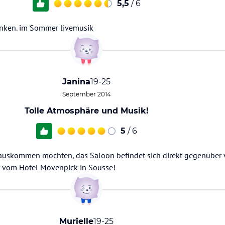
5,5
/ 6
inken. im Sommer livemusik
Janina
19-25
September 2014
Tolle Atmosphäre und Musik!
5
/ 6
 rauskommen möchten, das Saloon befindet sich direkt gegenüber
 vom Hotel Mövenpick in Sousse!
Murielle
19-25