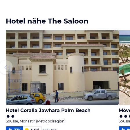
Bild
Bild
Bild
Bild
melden
melden
melden
melden
von Cornelia
von Cornelia
von Cornelia
von Cornelia
Hotel nähe The Saloon
Hotel Coralia Jawhara Palm Beach
Möve
Sousse, Monastir (Metropolregion)
Sousse
77
%
4,4
/
6
8