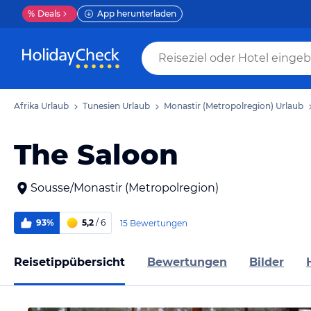
%
Deals
App herunterladen
Afrika Urlaub
Tunesien Urlaub
Monastir (Metropolregion) Urlaub
The Saloon
Sousse/Monastir (Metropolregion)
93%
5,2
/ 6
15 Bewertungen
Reisetippübersicht
Bewertungen
Bilder