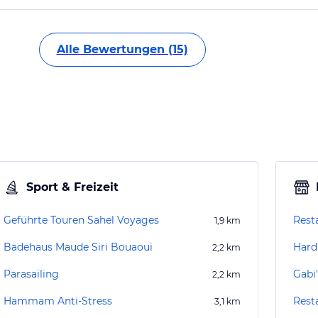
Alle Bewertungen (15)
Sport & Freizeit
Geführte Touren Sahel Voyages
Rest
1,9
km
Badehaus Maude Siri Bouaoui
Hard
2,2
km
Parasailing
Gabi
2,2
km
Hammam Anti-Stress
Rest
3,1
km