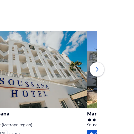
sana
Marhaba Resort
r (Metropolregion)
Sousse, Monastir (Metropo
5
/
6
92
%
5,6
/
6