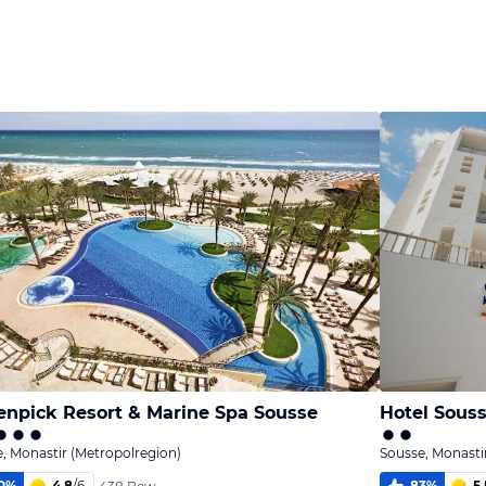
Bild
Bild
Bild
melden
melden
melden
von Cornelia
von Mark
von Lisa
npick Resort & Marine Spa Sousse
Hotel Sous
, Monastir (Metropolregion)
Sousse, Monasti
0
%
4,8
/
6
83
%
5,