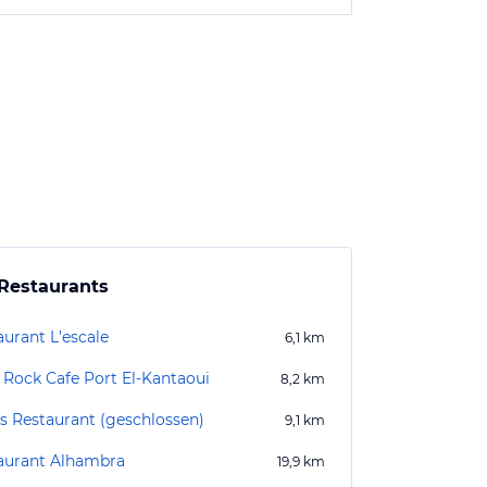
Restaurants
aurant L'escale
6,1
km
 Rock Cafe Port El-Kantaoui
8,2
km
's Restaurant (geschlossen)
9,1
km
aurant Alhambra
19,9
km