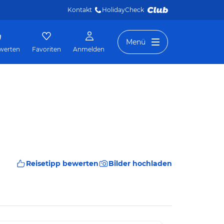
Kontakt
HolidayCheck 
Menü
werten
Favoriten
Anmelden
Reisetipp bewerten
Bilder hochladen