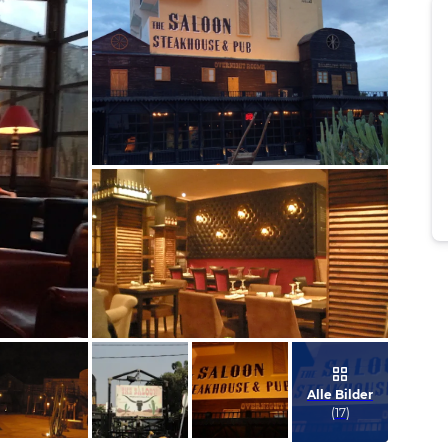
Bild melden
von Stefan
Bild melden
von Cornelia
Alle Bilder
(
17
)