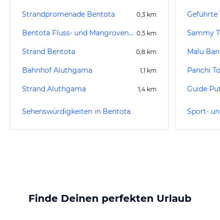
Strandpromenade Bentota
0,3
km
Bentota Fluss- und Mangroven Tour
Sammy T
0,5
km
Strand Bentota
Malu Ban
0,8
km
Bahnhof Aluthgama
Panchi T
1,1
km
Strand Aluthgama
Guide Pu
1,4
km
Sehenswürdigkeiten in Bentota
Finde Deinen perfekten Urlaub