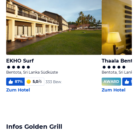
EKHO Surf
Thaala Bento
Bentota, Sri Lanka Südküste
Bentota, Sri Lanka
87
%
5,0
/
6
AWARD
97
333 Bew.
Zum Hotel
Zum Hotel
Infos Golden Grill