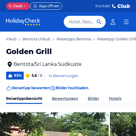
%
Deals
App öffnen
Kontakt
Hotel, Reiseziel
te Urlaub
Bentota Urlaub
Reisetipps Bentota
Reisetipp Golden Grill
Golden Grill
Bentota/Sri Lanka Südküste
93%
5,6
/ 6
14 Bewertungen
Reisetipp bewerten
Bilder hochladen
Reisetippübersicht
Bewertungen
Bilder
Hotels