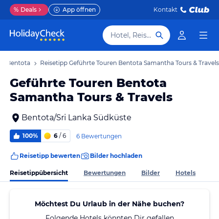
%
Deals
App öffnen
Kontakt
Hotel, Reiseziel
ps Bentota
Reisetipp Geführte Touren Bentota Samantha Tours & Travels
Geführte Touren Bentota
Samantha Tours & Travels
Bentota/Sri Lanka Südküste
100%
6
/ 6
6 Bewertungen
Reisetipp bewerten
Bilder hochladen
Reisetippübersicht
Bewertungen
Bilder
Hotels
Möchtest Du Urlaub in der Nähe buchen?
Folgende Hotels könnten Dir gefallen