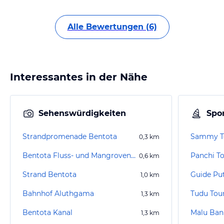
Alle Bewertungen (6)
Interessantes in der Nähe
Sehenswürdigkeiten
Spor
Strandpromenade Bentota
Sammy T
0,3
km
Bentota Fluss- und Mangroven Tour
Panchi T
0,6
km
Strand Bentota
Guide Pu
1,0
km
Bahnhof Aluthgama
Tudu Tou
1,3
km
Bentota Kanal
Malu Ban
1,3
km