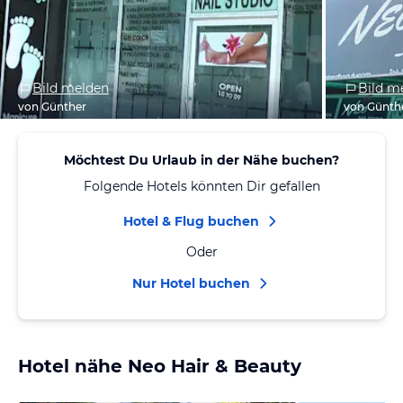
Bild melden
Bild m
von Günther
von Günth
Möchtest Du Urlaub in der Nähe buchen?
Folgende Hotels könnten Dir gefallen
Hotel & Flug buchen
Oder
Nur Hotel buchen
Hotel nähe Neo Hair & Beauty