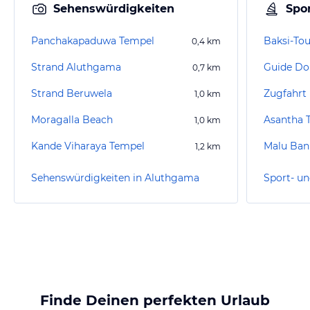
Sehenswürdigkeiten
Spor
Panchakapaduwa Tempel
Baksi-Tou
0,4
km
Strand Aluthgama
Guide Do
0,7
km
Strand Beruwela
Zugfahrt 
1,0
km
Moragalla Beach
Asantha T
1,0
km
Kande Viharaya Tempel
Malu Ban
1,2
km
Sehenswürdigkeiten in Aluthgama
Finde Deinen perfekten Urlaub