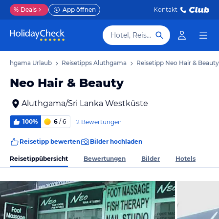
%
Deals
App öffnen
Kontakt
Hotel, Reiseziel
Aluthgama Urlaub
Reisetipps Aluthgama
Reisetipp Neo Hair & Beauty
Neo Hair & Beauty
Aluthgama/Sri Lanka Westküste
100%
6
/ 6
2 Bewertungen
Reisetipp bewerten
Bilder hochladen
Reisetippübersicht
Bewertungen
Bilder
Hotels