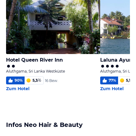
Hotel Queen River Inn
Laluna Ayurv
Aluthgama, Sri Lanka Westküste
Aluthgama, Sri Lan
90
%
5,3
/
6
77
%
5,1
/
6
16 Bew.
Zum Hotel
Zum Hotel
Infos Neo Hair & Beauty