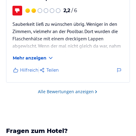
2,2
/ 6
Sauberkeit ließ zu wünschen übrig. Weniger in den
Zimmern, vielmehr an der Poolbar. Dort wurden die
Flaschenhälse mit einem dreckigem Lappen
abgewischt. Wenn der mal nicht gleich da war, nahm
man auch mal die Hand. So etwas geht gar nicht,
Mehr anzeigen
auch nicht in einem 3-Sterne-Hotel, egal wo es sich
befindet. Für das Saubermachen der Bar nahm man
Hilfreich
Teilen
ein altes, fleckiges Shirt. Erst die Theke, dann die
Sitzkissen der Stühle, dann die Tische usw. Zum
Schluss wurde es zum Trocknen auf die Platten des
Alle Bewertungen anzeigen
Pools gelegt. Am nächsten Tag…
Fragen zum Hotel?