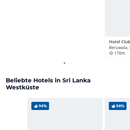
Beruwala, 
170m
Beliebte Hotels in Sri Lanka
Westküste
94%
94%