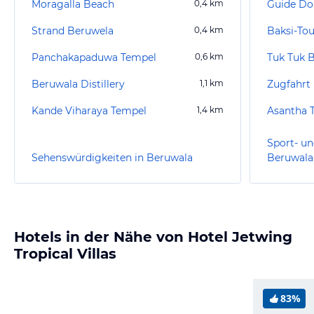
Moragalla Beach
0,4
km
Guide Do
Strand Beruwela
0,4
km
Baksi-Tou
Panchakapaduwa Tempel
0,6
km
Tuk Tuk 
Beruwala Distillery
1,1
km
Zugfahrt 
Kande Viharaya Tempel
1,4
km
Asantha T
Sport- un
Sehenswürdigkeiten in Beruwala
Beruwala
Hotels in der Nähe von Hotel Jetwing
Tropical Villas
83%