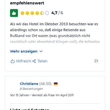
empfehlenswert
4,7
/ 6
Als wir das Hotel im Oktober 2010 besuchten war es
allerdings schon so, daß einige Reisende aus
Rußland vor Ort waren (was grundsätzlich nicht
rassistisch oder abwertend klingen soll), die teilweise
nicht in der Lage waren, sich gewissen öffentlichen
Mehr anzeigen
Gepflogenheiten zu unterwerfen. So war
beispielsweise in junges Pärchen bereits nachmittags
Hilfreich
Teilen
gegen 16.30 Uhr an der Poolbar derartig
angetrunken, daß andere Gäste eingreifen mußten,
um diese von einem Badegang abzuhalten, der mit
Sicherheit nicht unbeschadet verlaufen…
Christiane
(
46-50
)
8
Bewertungen
Vor 15 Jahren • Verreist als Paar im April 2011