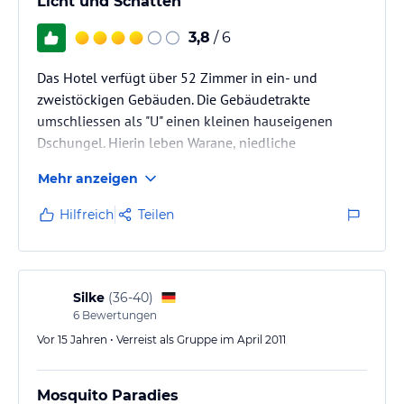
Licht und Schatten
3,8
/ 6
Das Hotel verfügt über 52 Zimmer in ein- und
zweistöckigen Gebäuden. Die Gebäudetrakte
umschliessen als "U" einen kleinen hauseigenen
Dschungel. Hierin leben Warane, niedliche
Streifenhörnchen und auch einige Katzen. Wir hatten
Mehr anzeigen
All-inclusive gebucht und waren froh darüber, weil es
in der Umgebung keine Alternativen zum Einkehren,
Hilfreich
Teilen
weder Restaurant noch Bar, gegeben hätte.
Entsprechend den gebuchten 3*** ist das Preis-
Leistungsniveau vollkommen in Ordnung gewesen.
Silke
(
36-40
)
Wir empfehlen nicht zu viel Geld zu tauschen, weil…
6
Bewertungen
Vor 15 Jahren • Verreist als Gruppe im April 2011
Mosquito Paradies