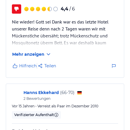
4,4
/ 6
Nie wieder! Gott sei Dank war es das letzte Hotel
unserer Reise denn nach 2 Tagen waren wir mit
Mückenstiche übersäht; trotz Mückenschutz und
Mosquitonetz überm Bett. Es war deshalb kaum
möglich am Pool zu liegen oder Abends die
Mehr anzeigen
Gartenanlage zu nutzen. Das Zimmer wäre toll wenn
es sauber gewesen wäre. Außerdem muß dringend
Hilfreich
Teilen
renoviert werden. Für ein TUI Hotel sehr
enttäuschend. Der Weg zum Strand geht durch ein
anderes Hotel. Der Strand ist nicht wirklich toll und
es gibt keine Hotelliegen. Man hat die Möglichkeit…
Hanns Ekkehard
(
66-70
)
2
Bewertungen
Vor 15 Jahren • Verreist als Paar im Dezember 2010
Verifizierter Aufenthalt