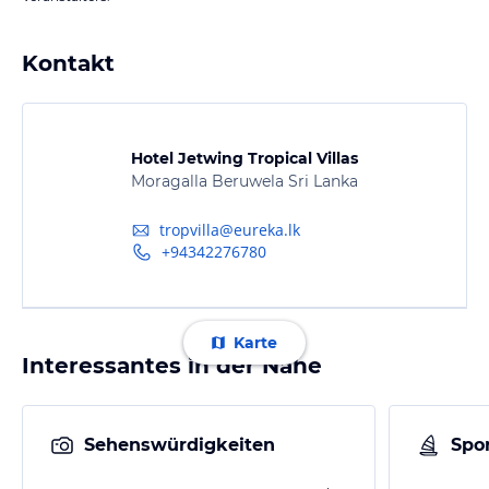
Kontakt
Hotel Jetwing Tropical Villas
Moragalla Beruwela Sri Lanka
tropvilla@eureka.lk
+94342276780
Karte
Interessantes in der Nähe
Sehenswürdigkeiten
Spor