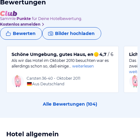
Bewertungen
Sammle
Punkte
für Deine Hotelbewertung.
Kostenlos anmelden
Bewerten
Bilder hochladen
Schöne Umgebung, gutes Haus, empfehlenswert
4,7
/ 6
Lich
Als wir das Hotel im Oktober 2010 besuchten war es
Das H
allerdings schon so, daß einige…
weiterlesen
zweis
weite
Carsten
36-40
•
Oktober 2011
Aus Deutschland
Alle Bewertungen (
104
)
Hotel allgemein