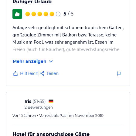
Ruhiger Urlaub
5
/ 6
Anlage sehr gepflegt mit schönem tropischem Garten,
großzügige Zimmer mit Balkon bzw. Terasse, keine
Musik am Pool, was sehr angenehm ist, Essen im
Freien (auch für Raucher), gute abwechslungsreiche
Küche (wir hatten All inclusive), für Familien mit
Mehr anzeigen
Kindern nicht unbedingt zu empfehlen. Spa-Bereich
vorhanden. Dass das Hotel nur ca. 50 Zimmer hat, ist
Hilfreich
Teilen
ein großes Plus.
Iris
(
51-55
)
Achtung: es gibt Sandflöhe!! Diese Stiche jucken
2
Bewertungen
wochenlang! Nach jedem Baden mit Mückenschutz
Vor 15 Jahren • Verreist als Paar im November 2010
eincremen!
Hotel für anspruchslose Gäste