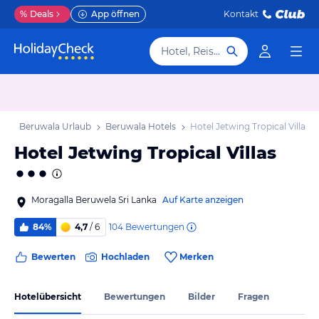
%
Deals
App öffnen
Kontakt
Hotel, Reiseziel
ub
Beruwala Urlaub
Beruwala Hotels
Hotel Jetwing Tropical Villas
Hotel Jetwing Tropical Villas
Moragalla Beruwela Sri Lanka
Auf Karte anzeigen
104
Bewertungen
84%
4,7
/ 6
Bewerten
Hochladen
Merken
Hotelübersicht
Bewertungen
Bilder
Fragen