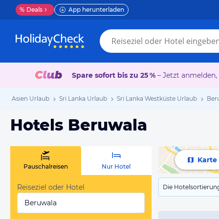
%
Deals
App herunterladen
Spare sofort bis zu 25 %
– Jetzt anmelden,
Asien Urlaub
Sri Lanka Urlaub
Sri Lanka Westküste Urlaub
Ber
Hotels Beruwala
Karte
Pauschalreisen
Nur Hotel
Reiseziel oder Hotel
Die Hotelsortierun
Beruwala