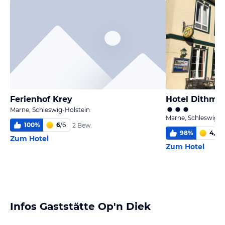
Ferienhof Krey
Hotel Dithma
Marne, Schleswig-Holstein
Marne, Schleswig-H
100
%
6
/
6
2 Bew.
98
%
4,2
/
6
Zum Hotel
Zum Hotel
Infos Gaststätte Op'n Diek