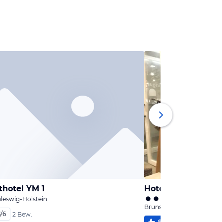
hotel YM 1
Hotel Zur Traube
hleswig-Holstein
Brunsbüttel, Schleswig-Ho
5
/
6
2 Bew.
94
%
3,9
/
6