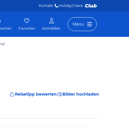
Kontakt
HolidayCheck 
Menü
werten
Favoriten
Anmelden
nal
Reisetipp bewerten
Bilder hochladen