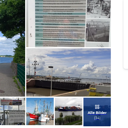
Bild melden
von Steffen
Bild melden
von Steffen
Alle Bilder
(
34
)
Bild