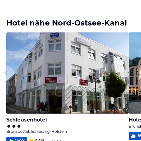
Bild
Bild
Bild
Bild
melden
melden
melden
melden
von Steffen
von Steffen
von Steffen
von Steffen
Hotel nähe Nord-Ostsee-Kanal
Schleusenhotel
Hote
Brunsb
Brunsbüttel, Schleswig-Holstein
8
100
%
5,5
/
6