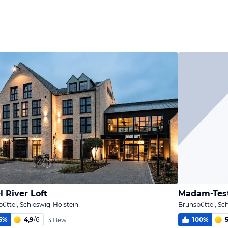
melden
Bild
Bild
melden
melden
von Erika &
von Steffen
vom Hotelier
Peter
l River Loft
Madam-Test
üttel, Schleswig-Holstein
Brunsbüttel, Sc
5
%
4,9
/
6
100
%
13 Bew.