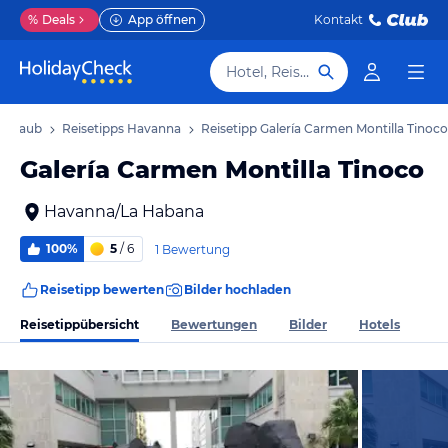
%
Deals
App öffnen
Kontakt
Hotel, Reiseziel
 Urlaub
Reisetipps Havanna
Reisetipp Galería Carmen Montilla Tinoco
Galería Carmen Montilla Tinoco
Havanna/La Habana
100%
5
/ 6
1 Bewertung
Reisetipp bewerten
Bilder hochladen
Reisetippübersicht
Bewertungen
Bilder
Hotels