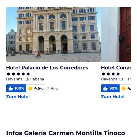
Hotel Palacio de Los Corredores
Hotel Convent
Havanna, La Habana
Havanna, La Haban
100
%
4,6
/
6
99
%
4,6
/
6
2 Bew.
Zum Hotel
Zum Hotel
Infos Galería Carmen Montilla Tinoco