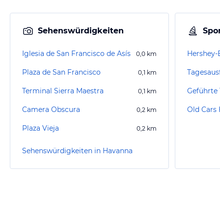
Sehenswürdigkeiten
Spor
Iglesia de San Francisco de Asís
Hershey-
0,0
km
Plaza de San Francisco
Tagesaus
0,1
km
Terminal Sierra Maestra
0,1
km
Camera Obscura
Old Cars
0,2
km
Plaza Vieja
0,2
km
Sehenswürdigkeiten in Havanna