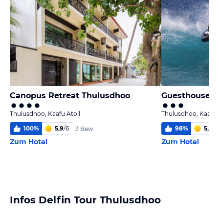
Canopus Retreat Thulusdhoo
Thulusdhoo, Kaafu Atoll
Thulusdhoo, Kaafu 
100
%
5,9
/
6
98
%
5,7
/
6
3 Bew.
Zum Hotel
Zum Hotel
Infos Delfin Tour Thulusdhoo