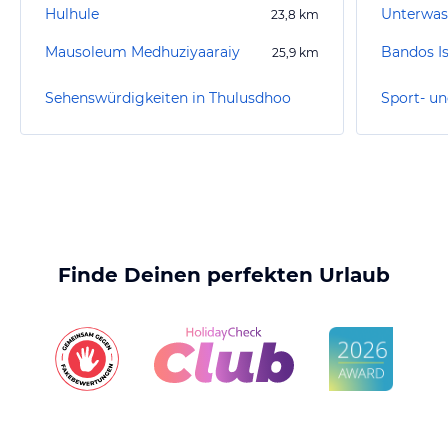
Hulhule
Unterwas
23,8
km
Mausoleum Medhuziyaaraiy
Bandos I
25,9
km
Sehenswürdigkeiten in Thulusdhoo
Finde Deinen perfekten Urlaub