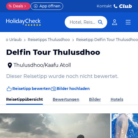
%
Deals
App öffnen
Kontakt
Hotel, Reiseziel
dhoo Urlaub
Reisetipps Thulusdhoo
Reisetipp Delfin Tour Thulusdhoo
Delfin Tour Thulusdhoo
Thulusdhoo/Kaafu Atoll
Dieser Reisetipp wurde noch nicht bewertet.
Reisetipp bewerten
Bilder hochladen
Reisetippübersicht
Bewertungen
Bilder
Hotels