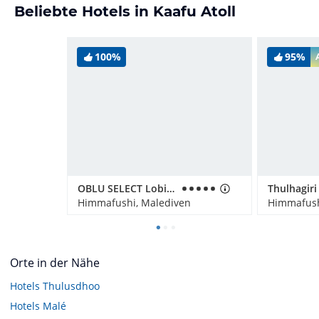
Beliebte Hotels in Kaafu Atoll
100%
95%
OBLU SELECT Lobigili
Himmafushi, Malediven
Himmafush
Orte in der Nähe
Hotels
Thulusdhoo
Hotels
Malé