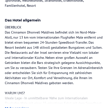
Sporthotel, Wellnesshotel, Strandhotel, Erlebnishotel,
Familienhotel, Resort
Das Hotel allgemein
ÜBERBLICK
Das Cinnamon Dhonveli Maldives befindet sich im Nord-Male-
Atoll, nur 13 km vom internationalen Flughafen Male entfernt und
bietet einen bequemen 24-Stunden-Speedboot-Transfer. Das
Resort besteht aus 148 stilvoll gestalteten Bungalows und Suiten.
Die Restaurants auf der Insel servieren eine Vielzahl von lokaler
und internationaler Küche. Neben einer großen Auswahl an
Getränken bieten die Bars strategisch gelegene Aussichtspunkte,
um Sie zu verzaubern. Testen Sie Ihre Grenzen im Adrenalinbereich
oder entscheiden Sie sich für Entspannung mit zahlreichen
Aktivitäten vor Ort, Komfort und Verwöhnung, die Ihnen im
Cinnamon Dhonveli Maldives geboten werden.
WARUM UNS?
Ideale Lage - In unmittelbarer Nähe zum internationalen
Flughafen Male mit einer 25-minütigen Fahrt mit dem Speedboot.