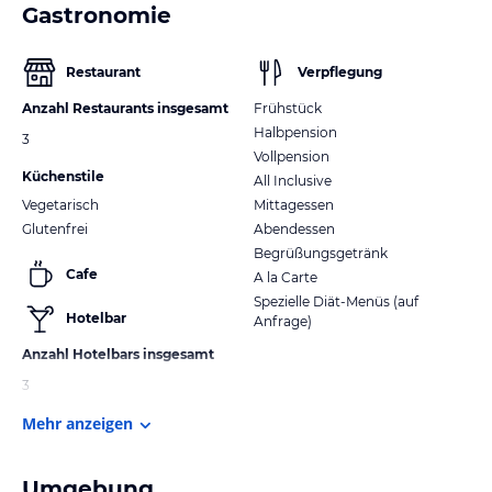
Gastronomie
Restaurant
Verpflegung
Anzahl Restaurants insgesamt
Frühstück
Halbpension
3
Vollpension
Küchenstile
All Inclusive
Vegetarisch
Mittagessen
Glutenfrei
Abendessen
Begrüßungsgetränk
Cafe
A la Carte
Spezielle Diät-Menüs (auf
Hotelbar
Anfrage)
Anzahl Hotelbars insgesamt
3
Mehr anzeigen
Umgebung