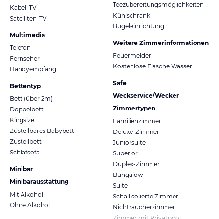
Teezubereitungsmöglichkeiten
Kabel-TV
Kühlschrank
Satelliten-TV
Bügeleinrichtung
Multimedia
Weitere Zimmerinformationen
Telefon
Feuermelder
Fernseher
Kostenlose Flasche Wasser
Handyempfang
Safe
Bettentyp
Weckservice/Wecker
Bett (über 2m)
Zimmertypen
Doppelbett
Kingsize
Familienzimmer
Zustellbares Babybett
Deluxe-Zimmer
Zustellbett
Juniorsuite
Schlafsofa
Superior
Duplex-Zimmer
Minibar
Bungalow
Minibarausstattung
Suite
Mit Alkohol
Schallisolierte Zimmer
Ohne Alkohol
Nichtraucherzimmer
Zimmer mit Privatpool