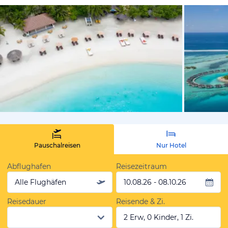
vom Hotelie
Pauschalreisen
Nur Hotel
Abflughafen
Reisezeitraum
Alle Flughäfen
10.08.26 - 08.10.26
Reisedauer
Reisende & Zi.
2 Erw, 0 Kinder, 1 Zi.