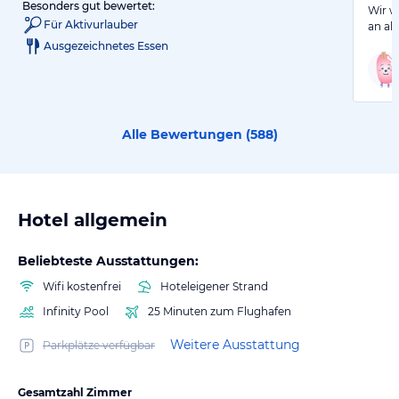
Besonders gut bewertet:
Wir w
Für Aktivurlauber
an all
Ausgezeichnetes Essen
Alle Bewertungen (
588
)
Hotel allgemein
Beliebteste Ausstattungen:
Wifi kostenfrei
Hoteleigener Strand
Infinity Pool
25 Minuten zum Flughafen
Weitere Ausstattung
Parkplätze verfügbar
Gesamtzahl Zimmer