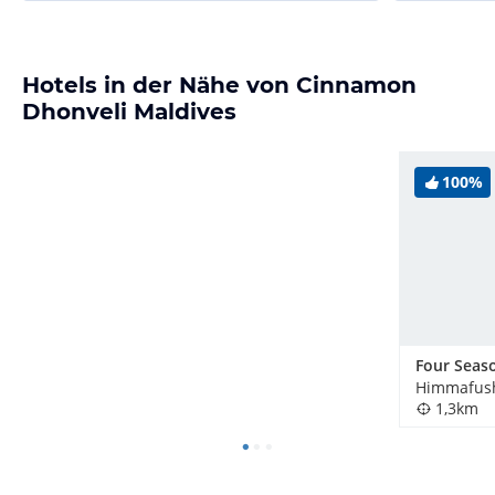
Hotels in der Nähe von Cinnamon
Dhonveli Maldives
100%
Himmafush
1,3km