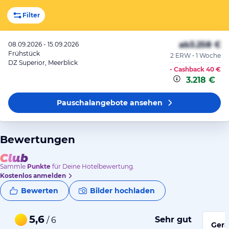
Filter
ab
3.258 €
08.09.2026 - 15.09.2026
Frühstück
2 ERW • 1 Woche
DZ Superior, Meerblick
- Cashback
40 €
3.218 €
Pauschalangebote
ansehen
Bewertungen
Sammle
Punkte
für Deine Hotelbewertung.
Kostenlos anmelden
Bewerten
Bilder hochladen
5,6
Sehr gut
/ 6
Gerä