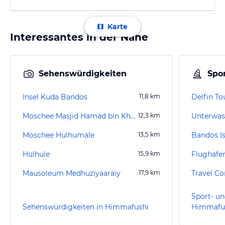
Karte
Interessantes in der Nähe
Sehenswürdigkeiten
Spor
Insel Kuda Bandos
11,8
km
Delfin T
Moschee Masjid Hamad bin Khalifa Al Thani
12,3
km
Unterwas
Moschee Hulhumale
13,5
km
Bandos I
Hulhule
15,9
km
Flughafe
Mausoleum Medhuziyaaraiy
17,9
km
Travel Co
Sport- un
Sehenswürdigkeiten in Himmafushi
Himmafu