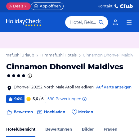
%
Deals
App öffnen
Kontakt
Hotel, Reiseziel
immafushi Urlaub
Himmafushi Hotels
Cinnamon Dhonveli Maldives
Cinnamon Dhonveli Maldives
Dhonveli 20252 North Male Atoll Malediven
Auf Karte anzeigen
588
Bewertungen
94%
5,6
/ 6
Bewerten
Hochladen
Merken
Hotelübersicht
Bewertungen
Bilder
Fragen