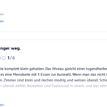
ten
len
Finger weg.
1
/ 6
te komplett klein gehalten. Das Niveau gleicht einer Jugendherbe
 es eine Menükarte mit 3 Essen zur Auswahl. Wenn man das nicht 
n. Zimmer sind klein und riechen modrig und weisen überall Schi
 überall defekt. Rezeption und Speisesaal in einem, und das sehr 
len