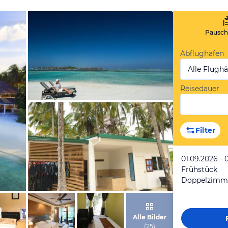
Pauscha
Abflughafen
Alle Flugh
Reisedauer
von Expedia
Filter
01.09.2026 - 
Frühstück
Doppelzimme
von Expedia
Alle Bilder
(
25
)