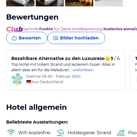
Bewertungen
Sammle
Punkte
für Deine Hotelbewertung.
Kostenlos anmel
Bewerten
Bilder hochladen
Bezahlbare Alternative zu den Luxusresorts
5
/ 6
Top Hotel mit tollem Strand und leckerem Essen. Alles in
allem aber ein für die Malediven…
weiterlesen
Dietmar
56-60
•
Februar 2024
Aus Deutschland
Hotel allgemein
Beliebteste Ausstattungen:
Wifi kostenfrei
Hoteleigener Strand
Poo