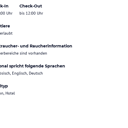
k-In
Check-Out
:00 Uhr
bis 12:00 Uhr
tiere
 erlaubt
traucher- und Raucherinformation
erbereiche sind vorhanden
onal spricht folgende Sprachen
ösisch, Englisch, Deutsch
ltyp
on, Hotel