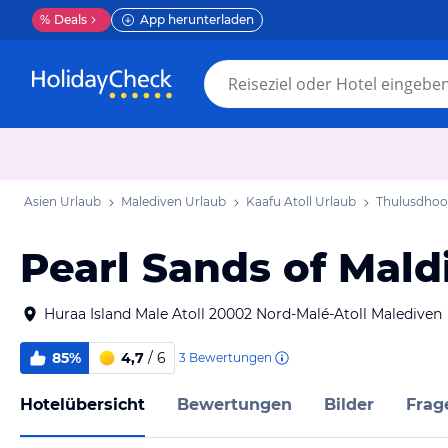
%
Deals
App herunterladen
Asien Urlaub
Malediven Urlaub
Kaafu Atoll Urlaub
Thulusdhoo
Pearl Sands of Mald
Huraa Island Male Atoll 20002 Nord-Malé-Atoll Malediven
85%
4,7
/ 6
3
Bewertungen
Hotelübersicht
Bewertungen
Bilder
Frag