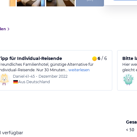
den
Tipp für Individual-Reisende
6
/ 6
Bitte 
Freundliches Familienhotel, günstige Alternative für
Hier we
Individual-Reisende. Nur 30 Minuten…
weiterlesen
gleicht 
Daniel
41-45
•
Dezember 2022
Aus Deutschland
Gesa
< 50
l verfügbar