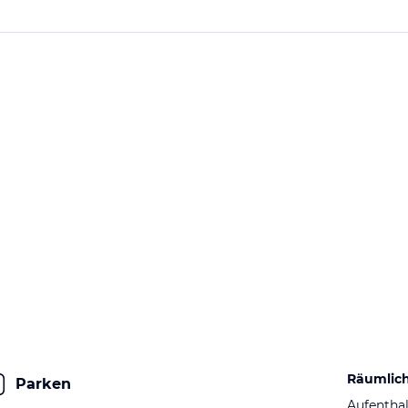
Räumlic
Parken
Aufentha