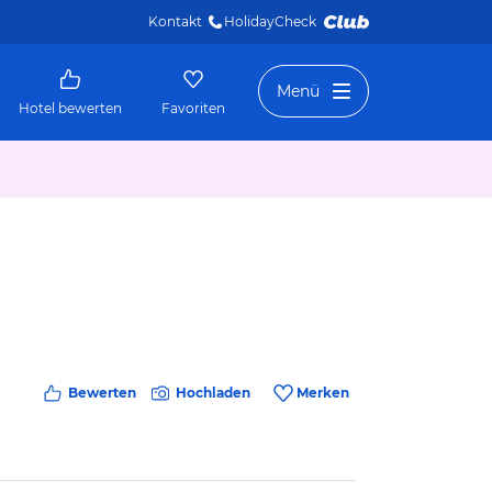
Kontakt
HolidayCheck 
Menü
Hotel bewerten
Favoriten
Bewerten
Hochladen
Merken