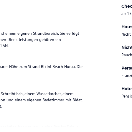
Chec
ab 15
Haus
und einem eigenen Strandbereich. Sie verfügt
Nicht
nen Dienstleistungen gehören ein
WLAN.
Nich
Rauch
lbarer Nähe zum Strand Bikini Beach Huraa. Die
Pers
Franz
Hote
 Schreibtisch, einem Wasserkocher, einem
Pensi
alkon und einem eigenen Badezimmer mit Bidet.
t.
 genießen können, sowie eine Bar für Drinks.