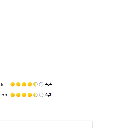
ie
4,4
terh.
4,3