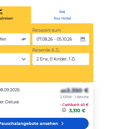
lreisen
Nur Hotel
Reisezeitraum
äfen
07.08.26 - 05.10.26
Reisende & Zi.
2 Erw, 0 Kinder, 1 Zi.
3.350 €
08.09.2026
ab
2 ERW • 1 Woche
r Deluxe
- Cashback
40 €
3.310 €
Pauschalangebote
ansehen