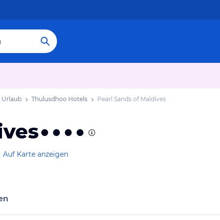
 Urlaub
Thulusdhoo Hotels
Pearl Sands of Maldives
ives
Auf Karte anzeigen
en