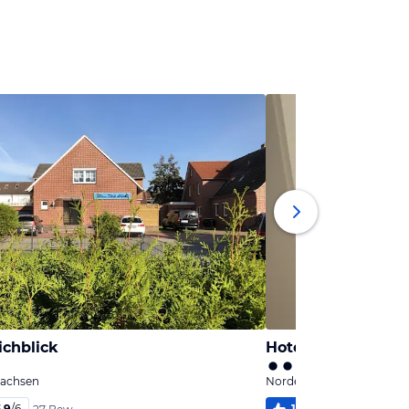
ichblick
Hotel zur Post
sachsen
Norden, Niedersachsen
,9
/
6
100
%
5,0
/
6