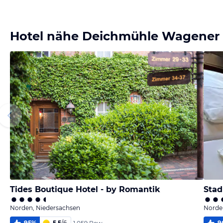
Hotel nähe Deichmühle Wagener
Tides Boutique Hotel - by Romantik
Stad
Norden, Niedersachsen
Norde
95
%
5,5
/
6
9