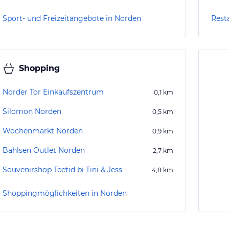
Sport- und Freizeitangebote in Norden
Rest
Shopping
Norder Tor Einkaufszentrum
0,1
km
Silomon Norden
0,5
km
Wochenmarkt Norden
0,9
km
Bahlsen Outlet Norden
2,7
km
Souvenirshop Teetid bi Tini & Jess
4,8
km
Shoppingmöglichkeiten in Norden