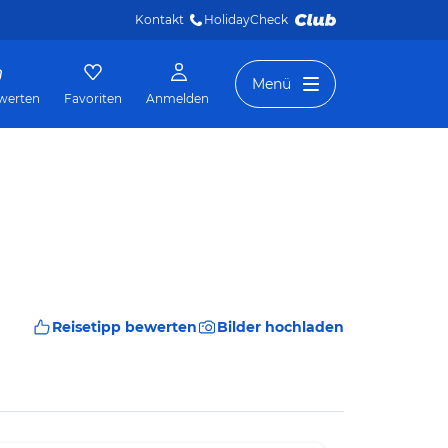
Kontakt
HolidayCheck 
Menü
werten
Favoriten
Anmelden
Reisetipp bewerten
Bilder hochladen