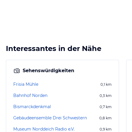
Interessantes in der Nähe
Sehenswürdigkeiten
Frisia Mühle
0,1
km
Bahnhof Norden
0,3
km
Bismarckdenkmal
0,7
km
Gebäudeensemble Drei Schwestern
0,8
km
Museum Norddeich Radio e.V.
0,9
km