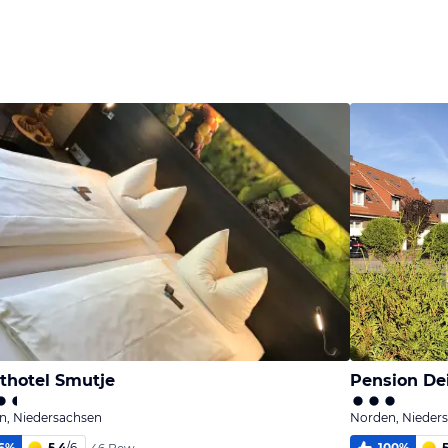
thotel Smutje
Pension De
n, Niedersachsen
Norden, Nieder
6
%
5,4
/
6
100
%
5