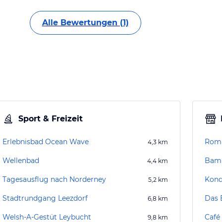
Alle Bewertungen (1)
Sport & Freizeit
Erlebnisbad Ocean Wave
Roma
4,3
km
Wellenbad
Bamb
4,4
km
Tagesausflug nach Norderney
Kond
5,2
km
Stadtrundgang Leezdorf
Das 
6,8
km
Welsh-A-Gestüt Leybucht
Café
9,8
km