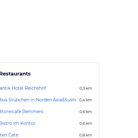
Restaurants
ntik Hotel Reichshof
0,3
km
us Stübchen in Norden Asia&Sushi
0,4
km
itoreicafe Remmers
0,6
km
Bistro im Kontor
0,6
km
 ten Cate
0,8
km