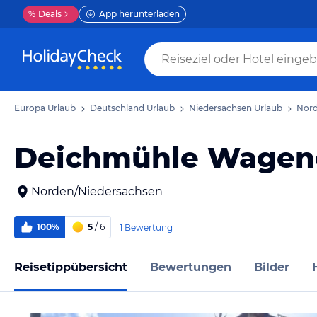
%
Deals
App herunterladen
Europa Urlaub
Deutschland Urlaub
Niedersachsen Urlaub
Nord
Deichmühle Wagen
Norden/Niedersachsen
100%
5
/ 6
1 Bewertung
Reisetippübersicht
Bewertungen
Bilder