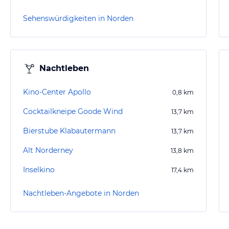
Sehenswürdigkeiten in Norden
Nachtleben
Kino-Center Apollo
0,8
km
Cocktailkneipe Goode Wind
13,7
km
Bierstube Klabautermann
13,7
km
Alt Norderney
13,8
km
Inselkino
17,4
km
Nachtleben-Angebote in Norden