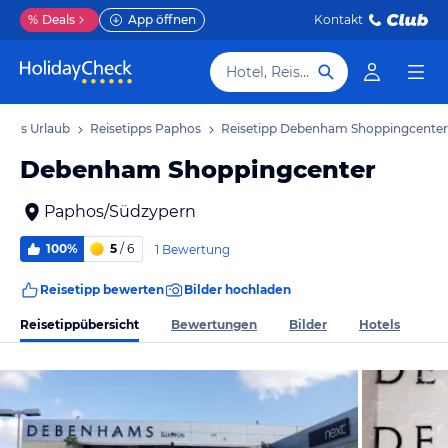
%
Deals
App öffnen
Kontakt
Hotel, Reiseziel
phos Urlaub
Reisetipps Paphos
Reisetipp Debenham Shoppingcenter
Debenham Shoppingcenter
Paphos/Südzypern
100%
5
/ 6
1 Bewertung
Reisetipp bewerten
Bilder hochladen
Reisetippübersicht
Bewertungen
Bilder
Hotels