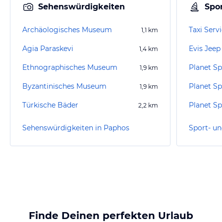
Sehenswürdigkeiten
Spor
Archäologisches Museum
Taxi Serv
1,1
km
Agia Paraskevi
Evis Jeep
1,4
km
Ethnographisches Museum
Planet S
1,9
km
Byzantinisches Museum
Planet Sp
1,9
km
Türkische Bäder
Planet Sp
2,2
km
Sehenswürdigkeiten in Paphos
Sport- un
Finde Deinen perfekten Urlaub