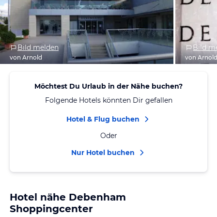
Bild melden
Bild m
von Arnold
von Arnol
Möchtest Du Urlaub in der Nähe buchen?
Folgende Hotels könnten Dir gefallen
Hotel & Flug buchen
Oder
Nur Hotel buchen
Hotel nähe Debenham
Shoppingcenter