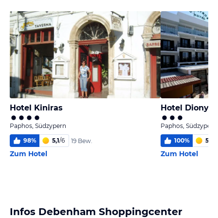
Hotel Kiniras
Hotel Dionyso
Paphos, Südzypern
Paphos, Südzypern
98
%
5,1
/
6
100
%
5,1
/
6
19 Bew.
Zum Hotel
Zum Hotel
Infos Debenham Shoppingcenter