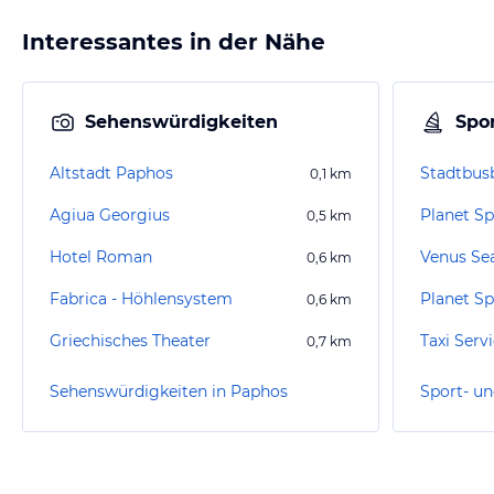
Interessantes in der Nähe
Sehenswürdigkeiten
Spor
Altstadt Paphos
Stadtbus
0,1
km
Agiua Georgius
Planet S
0,5
km
Hotel Roman
Venus Sea
0,6
km
Fabrica - Höhlensystem
Planet Sp
0,6
km
Griechisches Theater
Taxi Serv
0,7
km
Sehenswürdigkeiten in Paphos
Sport- un