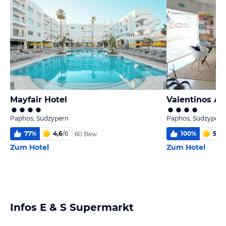
Mayfair Hotel
Valentinos A
Paphos, Südzypern
Paphos, Südzypern
77
%
4,6
/
6
100
%
5,0
/
60 Bew.
Zum Hotel
Zum Hotel
Infos E & S Supermarkt