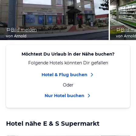
Bild melden
Bild m
von Arnold
von Arnol
Möchtest Du Urlaub in der Nähe buchen?
Folgende Hotels könnten Dir gefallen
Hotel & Flug buchen
Oder
Nur Hotel buchen
Hotel nähe E & S Supermarkt