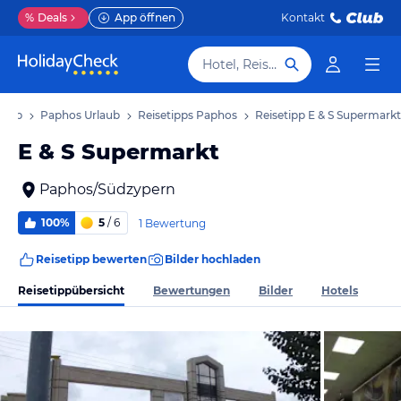
%
Deals
App öffnen
Kontakt
Hotel, Reiseziel
laub
Paphos Urlaub
Reisetipps Paphos
Reisetipp E & S Supermarkt
E & S Supermarkt
Paphos/Südzypern
100%
5
/ 6
1 Bewertung
Reisetipp bewerten
Bilder hochladen
Reisetippübersicht
Bewertungen
Bilder
Hotels