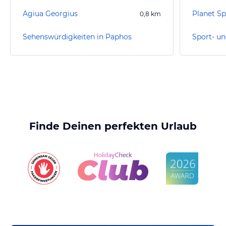
Agiua Georgius
Planet S
0,8
km
Sehenswürdigkeiten in Paphos
Sport- un
Finde Deinen perfekten Urlaub