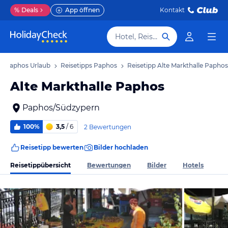
%
Deals
App öffnen
Kontakt
Hotel, Reiseziel
Paphos Urlaub
Reisetipps Paphos
Reisetipp Alte Markthalle Paphos
Alte Markthalle Paphos
Paphos/Südzypern
100%
3,5
/ 6
2 Bewertungen
Reisetipp bewerten
Bilder hochladen
Reisetippübersicht
Bewertungen
Bilder
Hotels