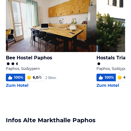
Bee Hostel Paphos
Hostals Trian
Paphos, Südzypern
Paphos, Südzypern
100
%
6,0
/
6
100
%
4,8
/
2 Bew.
Zum Hotel
Zum Hotel
Infos Alte Markthalle Paphos