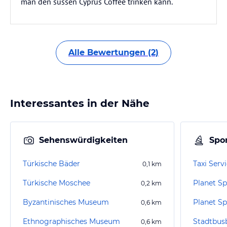
man den süssen Cyprus Coffee trinken kann.
Alle Bewertungen (2)
Interessantes in der Nähe
Sehenswürdigkeiten
Spor
Türkische Bäder
Taxi Serv
0,1
km
Türkische Moschee
Planet Sp
0,2
km
Byzantinisches Museum
0,6
km
Ethnographisches Museum
Stadtbus
0,6
km