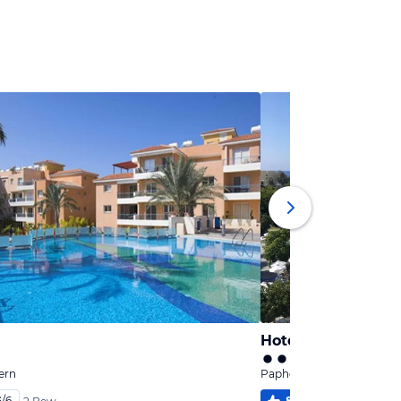
Hotel Avanti
ern
Paphos, Südzypern
6
/
6
85
%
5,1
/
6