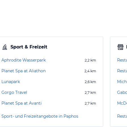
Sport & Freizeit
Aphrodite Wasserpark
Rest
2,2
km
Planet Spa at Aliathon
Rest
2,4
km
Lunapark
Mich
2,6
km
Gorgo Travel
Gabo
2,7
km
Planet Spa at Avanti
McDo
2,7
km
Sport- und Freizeitangebote in Paphos
Rest