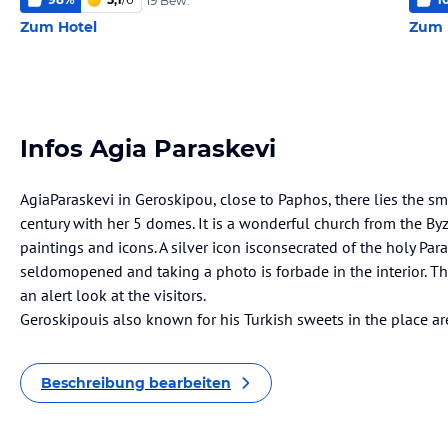
19 Bew.
Zum Hotel
Zum 
Infos Agia Paraskevi
AgiaParaskevi in Geroskipou, close to Paphos, there lies the s
century with her 5 domes. It is a wonderful church from the B
paintings and icons. A silver icon isconsecrated of the holy Para
seldomopened and taking a photo is forbade in the interior. Th
an alert look at the visitors.
Geroskipouis also known for his Turkish sweets in the place are
Beschreibung bearbeiten