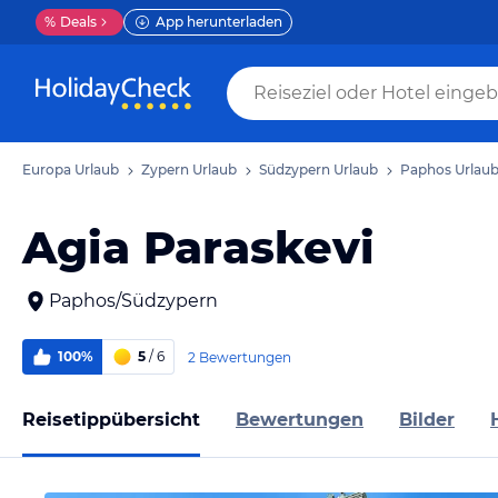
%
Deals
App herunterladen
Europa Urlaub
Zypern Urlaub
Südzypern Urlaub
Paphos Urlau
Agia Paraskevi
Paphos/Südzypern
100%
5
/ 6
2 Bewertungen
Reisetippübersicht
Bewertungen
Bilder