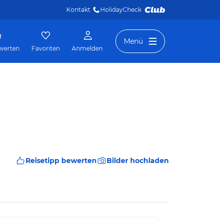
Kontakt
HolidayCheck 
Menü
werten
Favoriten
Anmelden
Reisetipp bewerten
Bilder hochladen