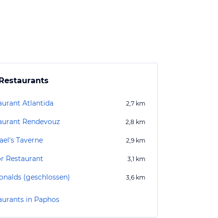
Restaurants
aurant Atlantida
2,7
km
aurant Rendevouz
2,8
km
ael's Taverne
2,9
km
r Restaurant
3,1
km
nalds (geschlossen)
3,6
km
aurants in Paphos