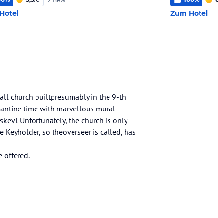
12 Bew.
Hotel
Zum Hotel
mall church builtpresumably in the 9-th
yzantine time with marvellous mural
skevi. Unfortunately, the church is only
e Keyholder, so theoverseer is called, has
 offered.