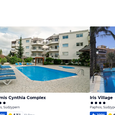
Bild
Bild
Bild
melden
melden
melden
von Kirsten
von Kirsten
von Kirsten
mis Cynthia Complex
Iris Village
s, Südzypern
Paphos, Südzyp
00
%
5,3
/
6
100
%