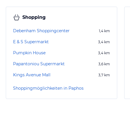
Shopping
Debenham Shoppingcenter
1,4
km
E & S Supermarkt
3,4
km
Pumpkin House
3,4
km
Papantoniou Supermarkt
3,6
km
Kings Avenue Mall
3,7
km
Shoppingmöglichkeiten in Paphos