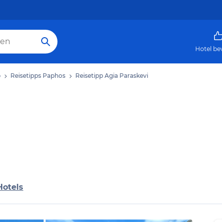
Hotel be
b
Reisetipps Paphos
Reisetipp Agia Paraskevi
Hotels