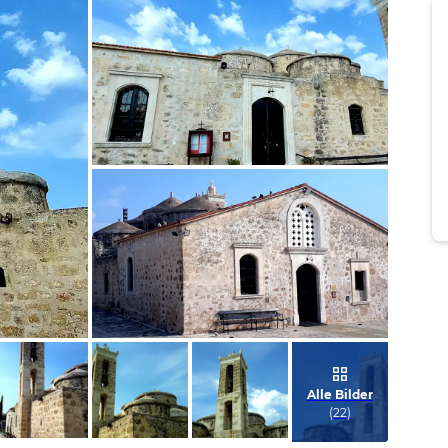
Bild melden
von Kirsten
Bild melden
von Kirsten
Alle Bilder
(
22
)