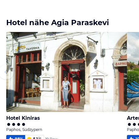
Bild
Bild
Bild
Bild
melden
melden
melden
melden
von Kirsten
von Kirsten
von Kirsten
von Kirsten
Hotel nähe Agia Paraskevi
Hotel Kiniras
Arte
Paphos, Südzypern
Papho
98
%
5,1
/
6
1