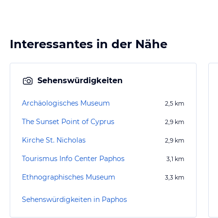
Interessantes in der Nähe
Sehenswürdigkeiten
Archäologisches Museum
2,5
km
The Sunset Point of Cyprus
2,9
km
Kirche St. Nicholas
2,9
km
Tourismus Info Center Paphos
3,1
km
Ethnographisches Museum
3,3
km
Sehenswürdigkeiten in Paphos