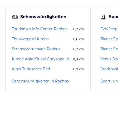
Sehenswürdigkeiten
Spor
Tourismus Info Center Paphos
Evis Jeep
0,2
km
Theoskepasti Kirche
Planet S
0,6
km
Strandpromenade Paphos
Planet Sp
0,7
km
Kirche Agia Kiriaki Chrysopolitissa/ Paulussäule
Venus Sea
0,8
km
Altes Türkisches Bad
Stadtbus
0,9
km
Sehenswürdigkeiten in Paphos
Sport- un