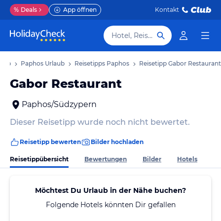
%
Deals
App öffnen
Kontakt
Hotel, Reiseziel
laub
Paphos Urlaub
Reisetipps Paphos
Reisetipp Gabor Restaurant
Gabor Restaurant
Paphos/Südzypern
Dieser Reisetipp wurde noch nicht bewertet.
Reisetipp bewerten
Bilder hochladen
Reisetippübersicht
Bewertungen
Bilder
Hotels
Möchtest Du Urlaub in der Nähe buchen?
Folgende Hotels könnten Dir gefallen