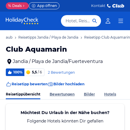
%
Deals
App öffnen
Kontakt
Hotel, Reiseziel
a Urlaub
Reisetipps Jandia / Playa de Jandia
Reisetipp Club Aquamarin
Club Aquamarin
Jandia / Playa de Jandia/Fuerteventura
100%
5,5
/ 6
2 Bewertungen
Reisetipp bewerten
Bilder hochladen
Reisetippübersicht
Bewertungen
Bilder
Hotels
Möchtest Du Urlaub in der Nähe buchen?
Folgende Hotels könnten Dir gefallen