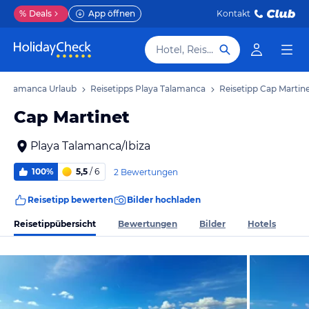
%
Deals
App öffnen
Kontakt
Hotel, Reiseziel
 Talamanca Urlaub
Reisetipps Playa Talamanca
Reisetipp Cap Martin
Cap Martinet
Playa Talamanca/Ibiza
100%
5,5
/ 6
2 Bewertungen
Reisetipp bewerten
Bilder hochladen
Reisetippübersicht
Bewertungen
Bilder
Hotels