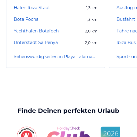
Hafen Ibiza Stadt
Ausflug 
1,3
km
Bota Focha
Busfahrt 
1,3
km
Yachthafen Botafoch
Fähre na
2,0
km
Unterstadt Sa Penya
2,0
km
Sehenswürdigkeiten in Playa Talamanca
Finde Deinen perfekten Urlaub