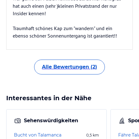
hat auch einen (sehr )kleinen Privatstrand der nur
Insider kennen!
Traumhaft schönes Kap zum "wandern" und ein
ebenso schöner Sonnenuntergang ist garantiert!!
Alle Bewertungen (2)
Interessantes in der Nähe
Sehenswürdigkeiten
Spor
Bucht von Talamanca
Fähre Tal
0,5
km