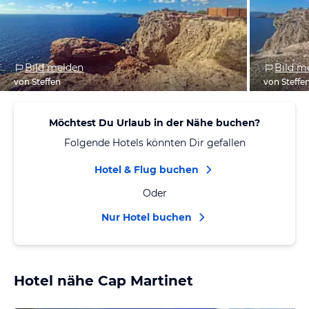
Bild melden
Bild m
von Steffen
von Steffe
Möchtest Du Urlaub in der Nähe buchen?
Folgende Hotels könnten Dir gefallen
Hotel & Flug buchen
Oder
Nur Hotel buchen
Hotel nähe Cap Martinet