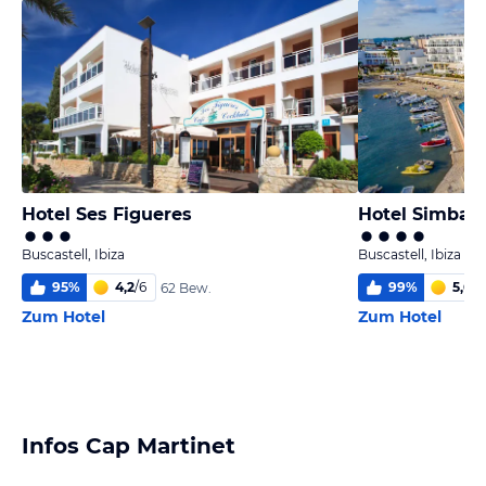
Hotel Ses Figueres
Hotel Simbad
Buscastell, Ibiza
Buscastell, Ibiza
95
%
4,2
/
6
99
%
5,6
/
6
62 Bew.
Zum Hotel
Zum Hotel
Infos Cap Martinet