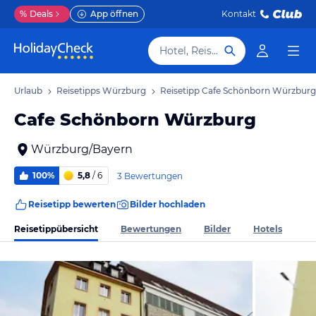
%
Deals
App öffnen
Kontakt
Hotel, Reiseziel
rg Urlaub
Reisetipps Würzburg
Reisetipp Cafe Schönborn Würzburg
Cafe Schönborn Würzburg
Würzburg/Bayern
100%
5,8
/ 6
3 Bewertungen
Reisetipp bewerten
Bilder hochladen
Reisetippübersicht
Bewertungen
Bilder
Hotels