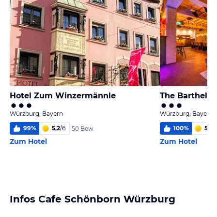
Hotel Zum Winzermännle
The Barthels 
Würzburg, Bayern
Würzburg, Bayern
99
%
5,2
/
6
100
%
5,5
/
50 Bew.
Zum Hotel
Zum Hotel
Infos Cafe Schönborn Würzburg