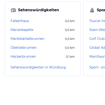
Sehenswürdigkeiten
Spor
Falkenhaus
0,0
km
Marienkapelle
Stein-We
0,0
km
Marktbärbelbrunnen
Golf Club
0,0
km
Obeliskbrunnen
0,0
km
Häckerbrunnen
MainSau
0,1
km
Sehenswürdigkeiten in Würzburg