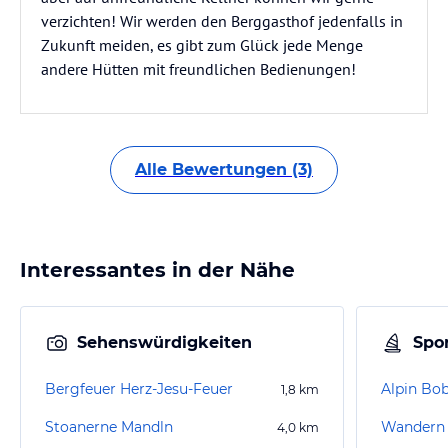
verzichten! Wir werden den Berggasthof jedenfalls in
Zukunft meiden, es gibt zum Glück jede Menge
andere Hütten mit freundlichen Bedienungen!
Alle Bewertungen (3)
Interessantes in der Nähe
Sehenswürdigkeiten
Spor
Bergfeuer Herz-Jesu-Feuer
Alpin Bo
1,8
km
Stoanerne Mandln
Wandern 
4,0
km