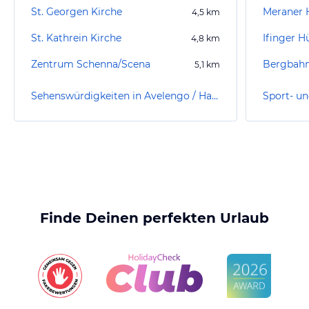
St. Georgen Kirche
Meraner 
4,5
km
St. Kathrein Kirche
Ifinger H
4,8
km
Zentrum Schenna/Scena
Bergbahn
5,1
km
Sehenswürdigkeiten in Avelengo / Hafling
Finde Deinen perfekten Urlaub