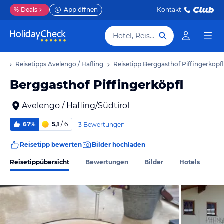
%
Deals
App öffnen
Kontakt
Hotel, Reiseziel
ub
Reisetipps Avelengo / Hafling
Reisetipp Berggasthof Piffingerköpfl
Berggasthof Piffingerköpfl
Avelengo / Hafling/Südtirol
67%
5,1
/ 6
3 Bewertungen
Reisetipp bewerten
Bilder hochladen
Reisetippübersicht
Bewertungen
Bilder
Hotels