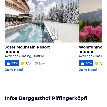
Josef Mountain Resort
Wohlfühlhote
Avelengo / Hafling, Südtirol
Avelengo / Hafling, 
93
%
5,5
/
6
98
%
5,9
/
6
31 Bew.
Zum Hotel
Zum Hotel
Infos Berggasthof Piffingerköpfl