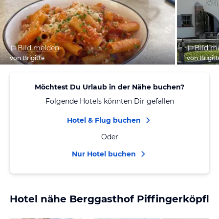
Bild melden
Bild m
von Brigitte
von Brigitt
Möchtest Du Urlaub in der Nähe buchen?
Folgende Hotels könnten Dir gefallen
Hotel & Flug buchen
Oder
Nur Hotel buchen
Hotel nähe Berggasthof Piffingerköpfl