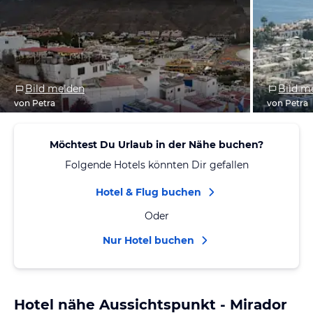
Bild melden
Bild m
von Petra
von Petra
Möchtest Du Urlaub in der Nähe buchen?
Folgende Hotels könnten Dir gefallen
Hotel & Flug buchen
Oder
Nur Hotel buchen
Hotel nähe Aussichtspunkt - Mirador