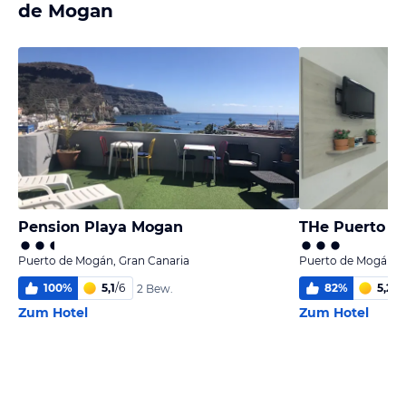
de Mogan
Pension Playa Mogan
Puerto de Mogán, Gran Canaria
Puerto de Mogán, G
100
%
5,1
/
6
82
%
5,2
/
6
2 Bew.
Zum Hotel
Zum Hotel