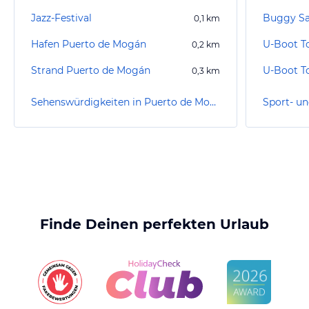
Jazz-Festival
Buggy Sa
0,1
km
Hafen Puerto de Mogán
0,2
km
Strand Puerto de Mogán
0,3
km
Sehenswürdigkeiten in Puerto de Mogán
Finde Deinen perfekten Urlaub