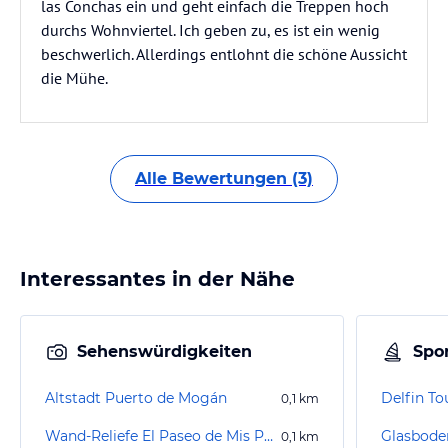
las Conchas ein und geht einfach die Treppen hoch
durchs Wohnviertel. Ich geben zu, es ist ein wenig
beschwerlich. Allerdings entlohnt die schöne Aussicht
die Mühe.
Alle Bewertungen (3)
Interessantes in der Nähe
Sehenswürdigkeiten
Spor
Altstadt Puerto de Mogán
Delfin To
0,1
km
Wand-Reliefe El Paseo de Mis Padres
0,1
km