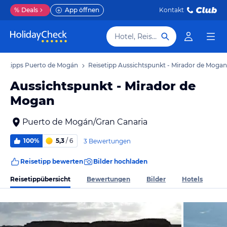
%
Deals
App öffnen
Kontakt
Hotel, Reiseziel
isetipps Puerto de Mogán
Reisetipp Aussichtspunkt - Mirador de Mogan
Aussichtspunkt - Mirador de
Mogan
Puerto de Mogán/Gran Canaria
100%
5,3
/ 6
3 Bewertungen
Reisetipp bewerten
Bilder hochladen
Reisetippübersicht
Bewertungen
Bilder
Hotels