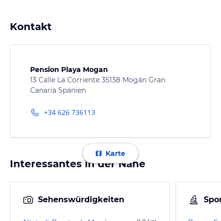
Kontakt
Pension Playa Mogan
13 Calle La Corriente 35138 Mogán Gran
Canaria Spanien
+34 626 736113
Karte
Interessantes in der Nähe
Sehenswürdigkeiten
Spor