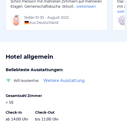
Schön Pension mit mehreren Zimmern auf mehreren
Das G
Etagen. Gemeinschaftsküche. Stilvoll…
weiterlesen
mit Z
weite
Stefan
31-35
•
August 2022
Aus Deutschland
Hotel allgemein
Beliebteste Ausstattungen:
Weitere Ausstattung
Wifi kostenfrei
Gesamtzahl Zimmer
< 50
Check-In
Check-Out
ab 14:00 Uhr
bis 11:00 Uhr