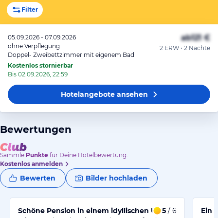
Filter
ab
121 €
05.09.2026 - 07.09.2026
ohne Verpflegung
2 ERW • 2 Nächte
Doppel- Zweibettzimmer mit eigenem Bad
Kostenlos stornierbar
Bis 02.09.2026, 22:59
Hotelangebote
ansehen
Bewertungen
Sammle
Punkte
für Deine Hotelbewertung.
Kostenlos anmelden
Bewerten
Bilder hochladen
Schöne Pension in einem idyllischen Urlaubsort
5
/ 6
Ein 