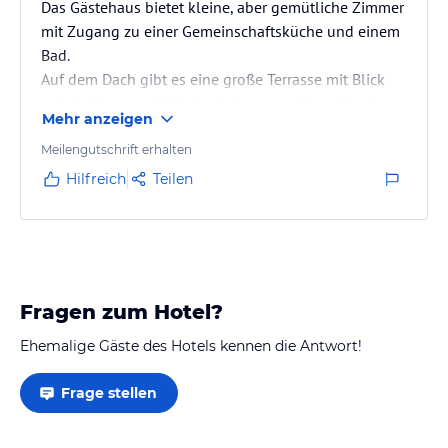
Das Gästehaus bietet kleine, aber gemütliche Zimmer
mit Zugang zu einer Gemeinschaftsküche und einem
Bad.
Auf dem Dach gibt es eine große Terrasse mit Blick
auf die Berge und die Stadt. Du musst ihn sehen!
Mehr anzeigen
Ich empfehle Ihnen, auf dieser Terrasse alles zu
trinken.
Meilengutschrift erhalten
Hilfreich
Teilen
Fragen zum Hotel?
Ehemalige Gäste des Hotels kennen die Antwort!
Frage stellen