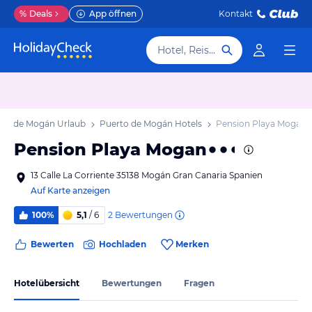
%
Deals
App öffnen
Kontakt
Hotel, Reiseziel
rto de Mogán Urlaub
Puerto de Mogán Hotels
Pension Playa Mogan
Pension Playa Mogan
13 Calle La Corriente 35138 Mogán Gran Canaria Spanien
Auf Karte anzeigen
2
Bewertungen
100%
5,1
/ 6
Bewerten
Hochladen
Merken
Hotelübersicht
Bewertungen
Fragen