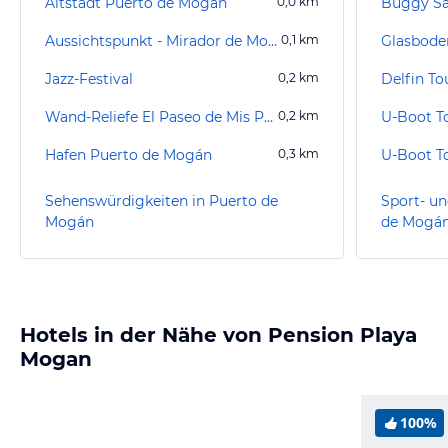
Altstadt Puerto de Mogán
0,0
km
Buggy Sa
Aussichtspunkt - Mirador de Mogan
0,1
km
Jazz-Festival
0,2
km
Delfin To
Wand-Reliefe El Paseo de Mis Padres
0,2
km
Hafen Puerto de Mogán
0,3
km
Sehenswürdigkeiten in Puerto de
Sport- un
Mogán
de Mogá
Hotels in der Nähe von Pension Playa
Mogan
100%