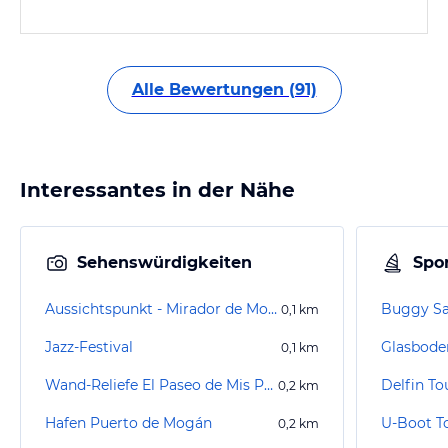
Alle Bewertungen (91)
Interessantes in der Nähe
Sehenswürdigkeiten
Spor
Aussichtspunkt - Mirador de Mogan
Buggy Sa
0,1
km
Jazz-Festival
0,1
km
Wand-Reliefe El Paseo de Mis Padres
Delfin To
0,2
km
Hafen Puerto de Mogán
0,2
km