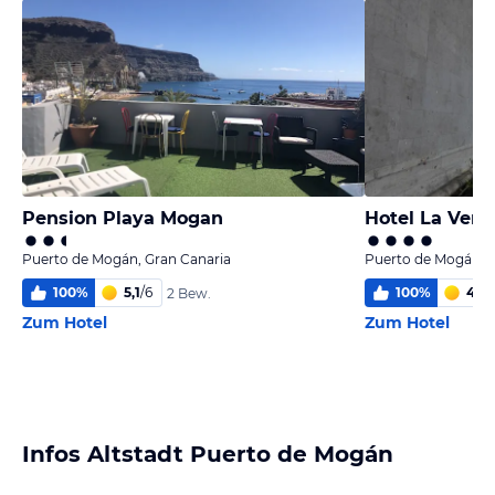
Pension Playa Mogan
Hotel La Vene
Puerto de Mogán, Gran Canaria
Puerto de Mogán, G
100
%
5,1
/
6
100
%
4,6
/
2 Bew.
Zum Hotel
Zum Hotel
Infos Altstadt Puerto de Mogán