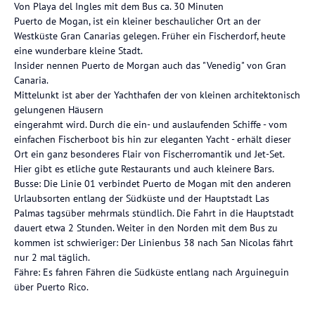
Von Playa del Ingles mit dem Bus ca. 30 Minuten
Puerto de Mogan, ist ein kleiner beschaulicher Ort an der
Westküste Gran Canarias gelegen. Früher ein Fischerdorf, heute
eine wunderbare kleine Stadt.
Insider nennen Puerto de Morgan auch das "Venedig" von Gran
Canaria.
Mittelunkt ist aber der Yachthafen der von kleinen architektonisch
gelungenen Häusern
eingerahmt wird. Durch die ein- und auslaufenden Schiffe - vom
einfachen Fischerboot bis hin zur eleganten Yacht - erhält dieser
Ort ein ganz besonderes Flair von Fischerromantik und Jet-Set.
Hier gibt es etliche gute Restaurants und auch kleinere Bars.
Busse: Die Linie 01 verbindet Puerto de Mogan mit den anderen
Urlaubsorten entlang der Südküste und der Hauptstadt Las
Palmas tagsüber mehrmals stündlich. Die Fahrt in die Hauptstadt
dauert etwa 2 Stunden. Weiter in den Norden mit dem Bus zu
kommen ist schwieriger: Der Linienbus 38 nach San Nicolas fährt
nur 2 mal täglich.
Fähre: Es fahren Fähren die Südküste entlang nach Arguineguin
über Puerto Rico.