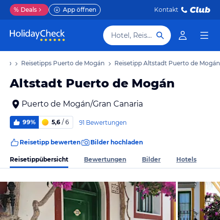
%
Deals
App öffnen
Kontakt
Hotel, Reiseziel
laub
Reisetipps Puerto de Mogán
Reisetipp Altstadt Puerto de Mogán
Altstadt Puerto de Mogán
Puerto de Mogán/Gran Canaria
99%
5,6
/ 6
91 Bewertungen
Reisetipp bewerten
Bilder hochladen
Reisetippübersicht
Bewertungen
Bilder
Hotels