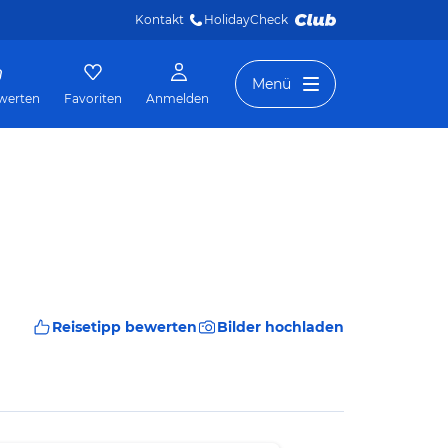
Kontakt
HolidayCheck 
Menü
werten
Favoriten
Anmelden
Reisetipp bewerten
Bilder hochladen