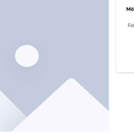
Mö
Fo