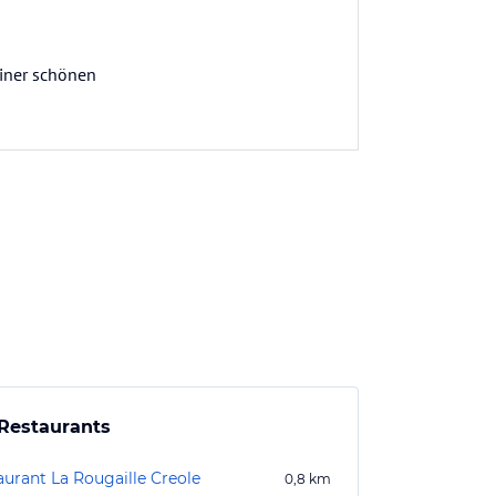
einer schönen
Restaurants
aurant La Rougaille Creole
0,8
km