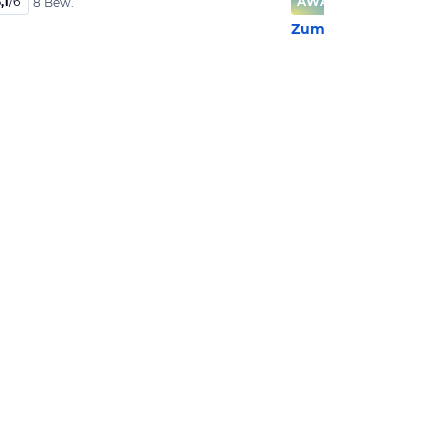
,1
/
6
AWARD
99
%
8 Bew.
Zum Hotel