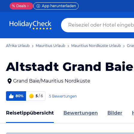
%
Deals
App herunterladen
Afrika Urlaub
Mauritius Urlaub
Mauritius Nordküste Urlaub
Gra
Altstadt Grand Baie
Grand Baie/Mauritius Nordküste
80%
5
/ 6
5 Bewertungen
Reisetippübersicht
Bewertungen
Bilder