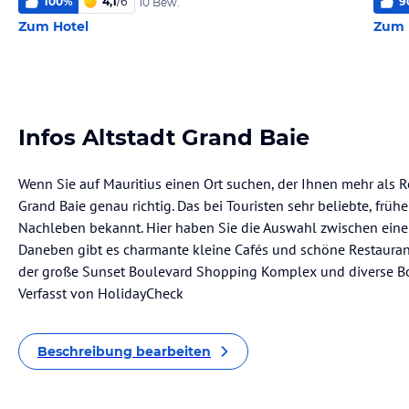
100
%
4,1
/
6
9
10 Bew.
Zum Hotel
Zum 
Infos Altstadt Grand Baie
Wenn Sie auf Mauritius einen Ort suchen, der Ihnen mehr als Re
Grand Baie genau richtig. Das bei Touristen sehr beliebte, frühe
Nachleben bekannt. Hier haben Sie die Auswahl zwischen einer
Daneben gibt es charmante kleine Cafés und schöne Restauran
der große Sunset Boulevard Shopping Komplex und diverse B
Verfasst von HolidayCheck
Beschreibung bearbeiten