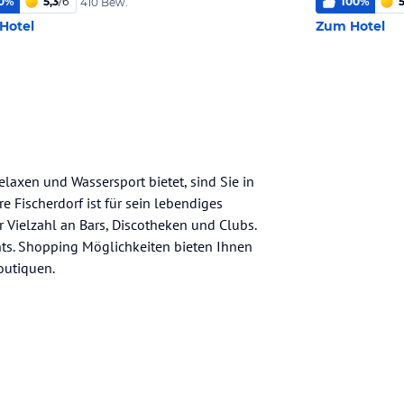
0
%
5,3
/
6
100
%
5
410 Bew.
Hotel
Zum Hotel
laxen und Wassersport bietet, sind Sie in
re Fischerdorf ist für sein lebendiges
 Vielzahl an Bars, Discotheken und Clubs.
ts. Shopping Möglichkeiten bieten Ihnen
outiquen.