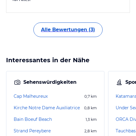
Alle Bewertungen (3)
Interessantes in der Nähe
Sehenswürdigkeiten
Spor
Cap Malheureux
Katamara
0,7
km
Kirche Notre Dame Auxiliatrice
Under Se
0,8
km
Bain Boeuf Beach
ORCA Div
1,3
km
Strand Pereybere
2,8
km