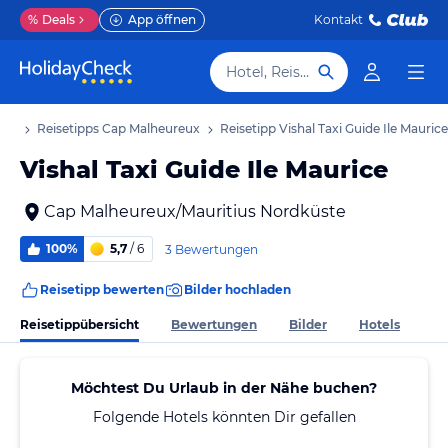
%
Deals
App öffnen
Kontakt
Hotel, Reiseziel
aub
Reisetipps Cap Malheureux
Reisetipp Vishal Taxi Guide Ile Maurice
Vishal Taxi Guide Ile Maurice
Cap Malheureux/Mauritius Nordküste
100%
5,7
/ 6
3 Bewertungen
Reisetipp bewerten
Bilder hochladen
Reisetippübersicht
Bewertungen
Bilder
Hotels
Möchtest Du Urlaub in der Nähe buchen?
Folgende Hotels könnten Dir gefallen