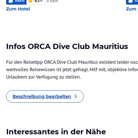
100
%
5,1
/
6
1
8 Bew.
Zum Hotel
Zum 
Infos ORCA Dive Club Mauritius
Für den Reisetipp ORCA Dive Club Mauritius existiert leider n
wertvolles Reisewissen ist jetzt gefragt. Hilf mit, objektive I
Urlaubern zur Verfügung zu stellen.
Beschreibung bearbeiten
Interessantes in der Nähe