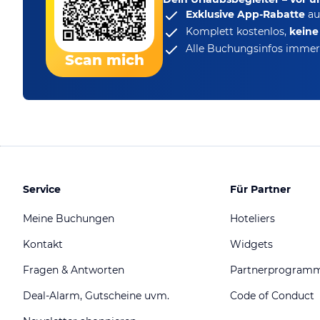
Exklusive App-Rabatte
au
Komplett kostenlos,
kein
Alle Buchungsinfos immer 
Scan mich
Service
Für Partner
Meine Buchungen
Hoteliers
Kontakt
Widgets
Fragen & Antworten
Partnerprogram
Deal-Alarm, Gutscheine uvm.
Code of Conduct