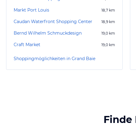
Markt Port Louis
18,7
km
Caudan Waterfront Shopping Center
18,9
km
Bernd Wilhelm Schmuckdesign
19,0
km
Craft Market
19,0
km
Shoppingmöglichkeiten in Grand Baie
Finde