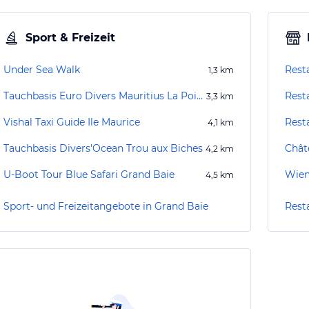
Sport & Freizeit
Under Sea Walk
Rest
1,3
km
Tauchbasis Euro Divers Mauritius La Pointe
Rest
3,3
km
Vishal Taxi Guide Ile Maurice
Rest
4,1
km
Tauchbasis Divers'Ocean Trou aux Biches
4,2
km
U-Boot Tour Blue Safari Grand Baie
Wien
4,5
km
Sport- und Freizeitangebote in Grand Baie
Rest