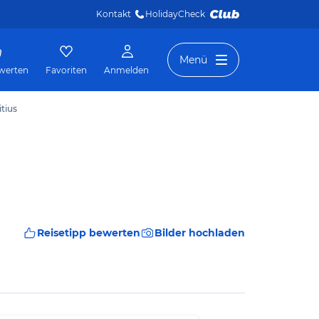
Kontakt
HolidayCheck 
Menü
werten
Favoriten
Anmelden
tius
Reisetipp bewerten
Bilder hochladen