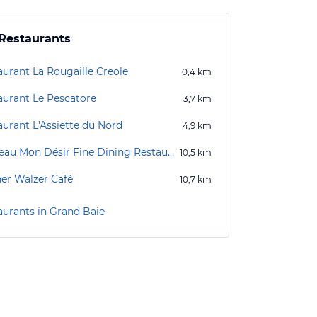
Restaurants
aurant La Rougaille Creole
0,4
km
aurant Le Pescatore
3,7
km
aurant L'Assiette du Nord
4,9
km
Château Mon Désir Fine Dining Restaurant
10,5
km
er Walzer Café
10,7
km
aurants in Grand Baie