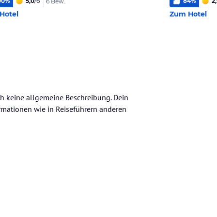
00
%
5,0
/
6
84
%
2
6 Bew.
Hotel
Zum Hotel
och keine allgemeine Beschreibung. Dein
nformationen wie in Reiseführern anderen