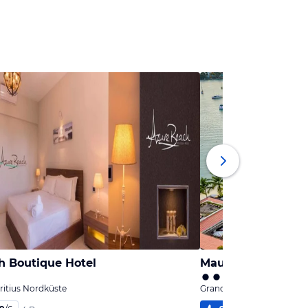
h Boutique Hotel
Mauricia Beachco
ritius Nordküste
Grand Baie, Mauritius No