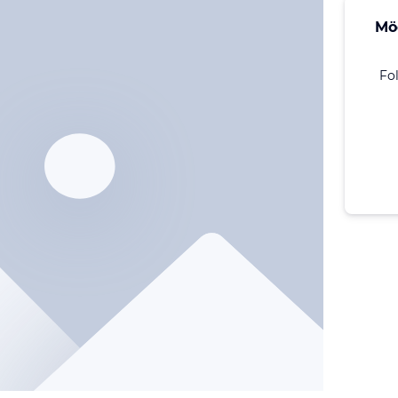
Mö
Fo