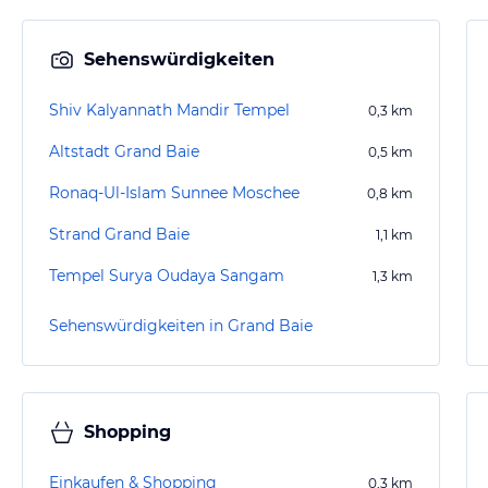
Sehenswürdigkeiten
Shiv Kalyannath Mandir Tempel
0,3
km
Altstadt Grand Baie
0,5
km
Ronaq-Ul-Islam Sunnee Moschee
0,8
km
Strand Grand Baie
1,1
km
Tempel Surya Oudaya Sangam
1,3
km
Sehenswürdigkeiten in Grand Baie
Shopping
Einkaufen & Shopping
0,3
km