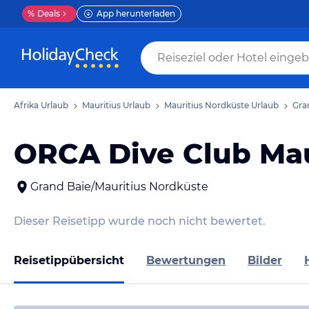
%
Deals
App herunterladen
Afrika Urlaub
Mauritius Urlaub
Mauritius Nordküste Urlaub
Gra
ORCA Dive Club Mau
Grand Baie/Mauritius Nordküste
Dieser Reisetipp wurde noch nicht bewertet.
Reisetippübersicht
Bewertungen
Bilder