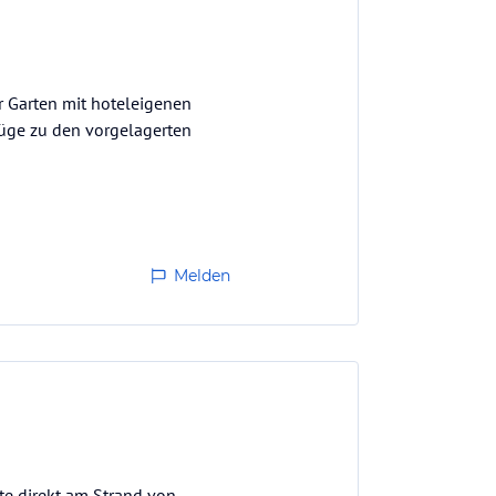
r Garten mit hoteleigenen
lüge zu den vorgelagerten
Melden
te direkt am Strand von