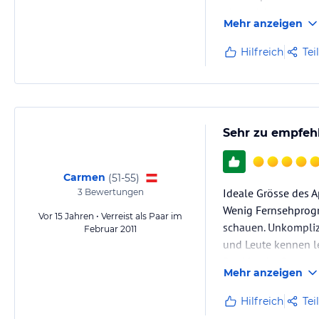
einem Lächeln oder 
Mehr anzeigen
Hilfreich
Tei
Sehr zu empfeh
Carmen
(
51-55
)
Ideale Grösse des 
3
Bewertungen
Wenig Fernsehprogr
Vor 15 Jahren • Verreist als Paar im
schauen. Unkompliz
Februar 2011
und Leute kennen l
Booking by Ocaentra
Mehr anzeigen
Gerne wieder!!!!!
Hilfreich
Tei