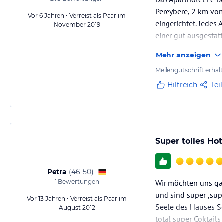
Pereybere, 2 km vom
Vor 6 Jahren • Verreist als Paar im
eingerichtet. Jedes
November 2019
einer gut ausgestat
Mehr anzeigen
Meilengutschrift erhal
Hilfreich
Tei
Super tolles Hot
Petra
(
46-50
)
1
Bewertungen
Wir möchten uns ga
und sind super ,su
Vor 13 Jahren • Verreist als Paar im
Seele des Hauses S
August 2012
total super Coktail