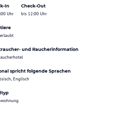
k-In
Check-Out
:00 Uhr
bis 12:00 Uhr
tiere
 erlaubt
traucher- und Raucherinformation
raucherhotel
onal spricht folgende Sprachen
ösisch, Englisch
ltyp
enwohnung