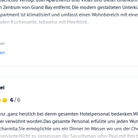
 Zentrum von Grand Bay entfernt. Die modern gestalteten Unterkü
 Apartment ist klimatisiert und umfasst einen Wohnbereich mit ein
teten Küchenzeile, teilweise mit Meerblick.
ten
len
el
6
/ 6
nz ,ganz herzlich bei denm gesamten Hotelpersonal bedanken.Wir
per verwöhnt worden.Das gesamte Personal erfüllte uns jeden Wun
charmila.Sie ermöglichte uns ein Dinner im Wasser wo uns der C
s servierte.Nicht zu vergesssen der Securityman john-Paul.mit ihm