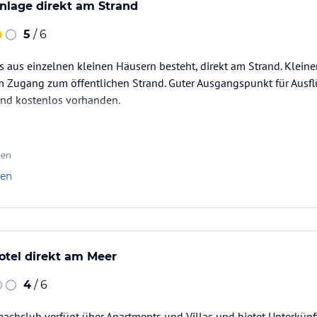
nlage direkt am Strand
5
/ 6
 aus einzelnen kleinen Häusern besteht, direkt am Strand. Kleine
m Zugang zum öffentlichen Strand. Guter Ausgangspunkt für Ausf
sind kostenlos vorhanden.
ten
len
otel direkt am Meer
4
/ 6
eachclub verfügt über Apartments und Villas und bietet Unterkünf