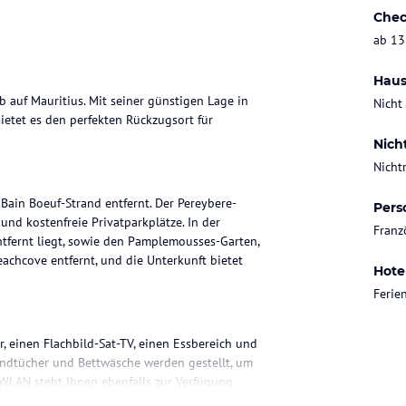
Chec
ab 13
Haus
b auf Mauritius. Mit seiner günstigen Lage in
Nicht
etet es den perfekten Rückzugsort für
Nich
Nicht
ain Boeuf-Strand entfernt. Der Pereybere-
Pers
und kostenfreie Privatparkplätze. In der
Franz
tfernt liegt, sowie den Pamplemousses-Garten,
eachcove entfernt, und die Unterkunft bietet
Hote
Feri
, einen Flachbild-Sat-TV, einen Essbereich und
andtücher und Bettwäsche werden gestellt, um
WLAN steht Ihnen ebenfalls zur Verfügung.