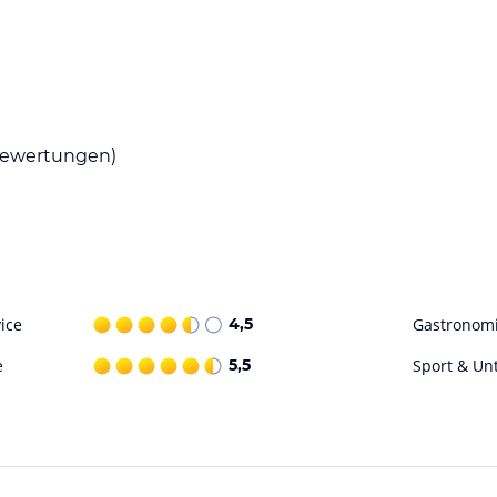
in der Küche des Apartments können Sie Ihre
chiedene Restaurants und Cafés, in denen Sie
ewertungen)
ißen Tagen abkühlen können. In der Umgebung
oder Kajakfahren ausprobieren. Darüber hinaus
önheit von Mauritius zu erkunden.
ohne Gewähr. Bitte lies vor der Buchung die
ice
4,5
Gastronom
e
5,5
Sport & Un