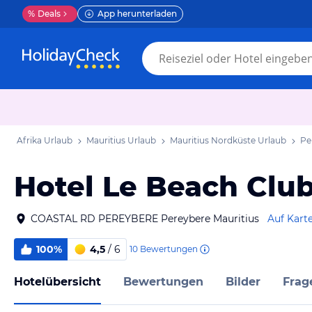
%
Deals
App herunterladen
Afrika Urlaub
Mauritius Urlaub
Mauritius Nordküste Urlaub
Pe
Hotel Le Beach Clu
COASTAL RD PEREYBERE Pereybere Mauritius
Auf Kart
100%
4,5
/ 6
10
Bewertungen
Hotelübersicht
Bewertungen
Bilder
Frag