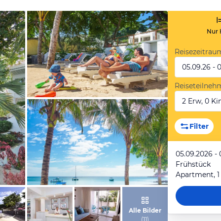
Nur 
Reisezeitrau
05.09.26 - 
Reiseteilneh
2 Erw, 0 Kin
von Expedia
Filter
05.09.2026 - 
Frühstück
Apartment, 1
von Expedia
Alle Bilder
(
11
)