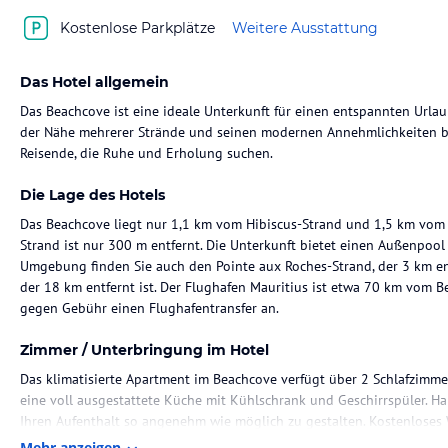
Kostenlose Parkplätze
Weitere Ausstattung
Das Hotel allgemein
Das Beachcove ist eine ideale Unterkunft für einen entspannten Urlau
der Nähe mehrerer Strände und seinen modernen Annehmlichkeiten bi
Reisende, die Ruhe und Erholung suchen.
Die Lage des Hotels
Das Beachcove liegt nur 1,1 km vom Hibiscus-Strand und 1,5 km vom B
Strand ist nur 300 m entfernt. Die Unterkunft bietet einen Außenpool 
Umgebung finden Sie auch den Pointe aux Roches-Strand, der 3 km en
der 18 km entfernt ist. Der Flughafen Mauritius ist etwa 70 km vom B
gegen Gebühr einen Flughafentransfer an.
Zimmer / Unterbringung im Hotel
Das klimatisierte Apartment im Beachcove verfügt über 2 Schlafzimmer
eine voll ausgestattete Küche mit Kühlschrank und Geschirrspüler. H
Ihren Aufenthalt so angenehm wie möglich zu gestalten. Kostenloses 
Mehr anzeigen