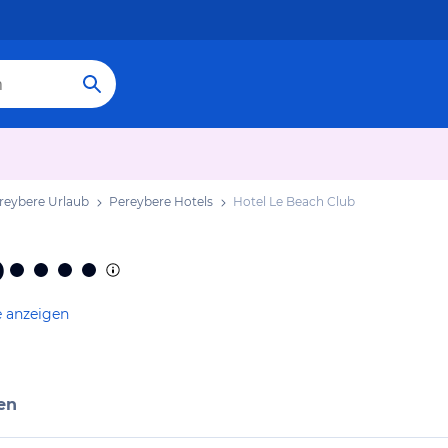
reybere Urlaub
Pereybere Hotels
Hotel Le Beach Club
b
e anzeigen
en