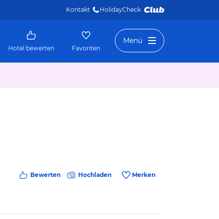
Kontakt
HolidayCheck 
Menü
Hotel bewerten
Favoriten
Bewerten
Hochladen
Merken