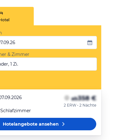
Hotel
m
07.09.26
mer & Zimmer
der, 1 Zi.
358 €
07.09.2026
ab
2 ERW • 2 Nächte
 Schlafzimmer
Hotelangebote
ansehen