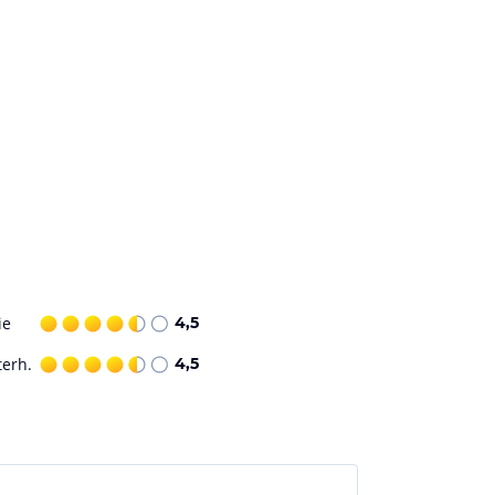
ie
4,5
terh.
4,5