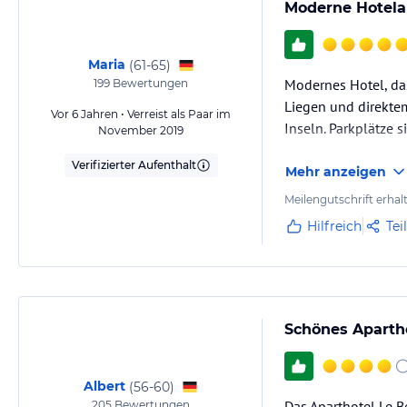
Moderne Hotela
Maria
(
61-65
)
Modernes Hotel, das
199
Bewertungen
Liegen und direkte
Vor 6 Jahren • Verreist als Paar im
Inseln. Parkplätze 
November 2019
Verifizierter Aufenthalt
Mehr anzeigen
Meilengutschrift erhal
Hilfreich
Tei
Schönes Aparth
Albert
(
56-60
)
Das Aparthotel Le B
205
Bewertungen