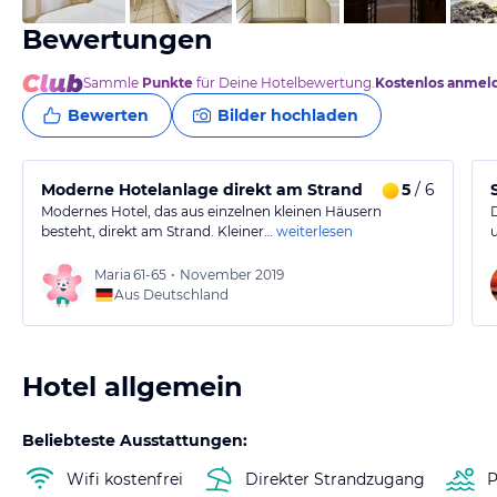
Bewertungen
Sammle
Punkte
für Deine Hotelbewertung.
Kostenlos anmel
Bewerten
Bilder hochladen
Moderne Hotelanlage direkt am Strand
5
/ 6
Modernes Hotel, das aus einzelnen kleinen Häusern
besteht, direkt am Strand. Kleiner…
weiterlesen
Maria
61-65
•
November 2019
Aus Deutschland
Hotel allgemein
Beliebteste Ausstattungen:
Wifi kostenfrei
Direkter Strandzugang
P