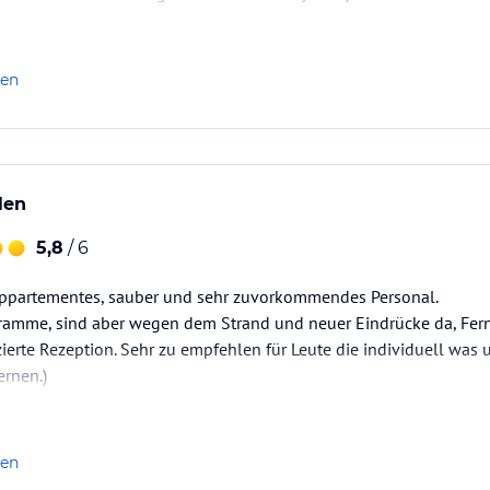
guter Laune und wir fühlten u s in dieser Anlage absolut sicher…
len
len
5,8
/ 6
Appartementes, sauber und sehr zuvorkommendes Personal.
amme, sind aber wegen dem Strand und neuer Eindrücke da, Fe
ierte Rezeption. Sehr zu empfehlen für Leute die individuell wa
ernen.)
vel hat alles bestens geklappt!
len