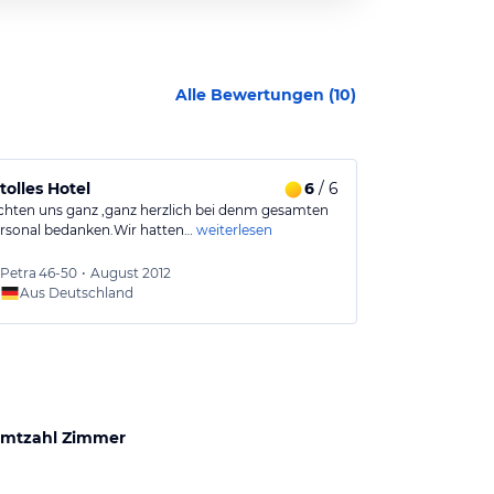
Alle Bewertungen (
10
)
tolles Hotel
6
/ 6
Sehr zu em
hten uns ganz ,ganz herzlich bei denm gesamten
Ideale Grösse 
rsonal bedanken.Wir hatten…
weiterlesen
zuvorkommend
Wenig…
weiter
Petra
46-50
•
August 2012
Carme
Aus Deutschland
Aus
mtzahl Zimmer