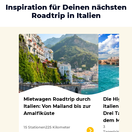
Inspiration für Deinen nächsten
Roadtrip in Italien
Mietwagen Roadtrip durch
Die Highlig
Italien: Von Mailand bis zur
italienisch
Amalfiküste
Drei Tages
dem Mietw
3
9
15 Stationen
225 Kilometer
Tagestrips
Stat