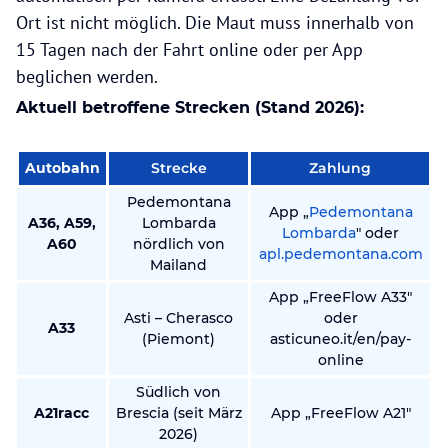
Ort ist nicht möglich. Die Maut muss innerhalb von
15 Tagen nach der Fahrt online oder per App
beglichen werden.
Aktuell betroffene Strecken (Stand 2026):
Autobahn
Strecke
Zahlung
Pedemontana
App „
Pedemontana
A36, A59,
Lombarda
Lombarda
" oder
A60
nördlich von
apl.pedemontana.com
Mailand
App „FreeFlow A33"
Asti – Cherasco
oder
A33
(Piemont)
asticuneo.it/en/pay-
online
Südlich von
A21racc
Brescia (seit März
App „FreeFlow A21"
2026)