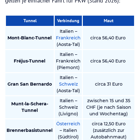
gelten je einfacher Fahrt für PKW (Stand 2026):
Tunnel
Verbindung
Maut
Italien –
Mont-Blanc-Tunnel
Frankreich
circa 56,40 Euro
(Aosta-Tal)
Italien –
Fréjus-Tunnel
Frankreich
circa 56,40 Euro
(Piemont)
Italien –
Gran San Bernardo
Schweiz
circa 31 Euro
(Aosta-Tal)
Italien –
zwischen 15 und 35
Munt-la-Schera-
Schweiz
CHF (je nach Saison
Tunnel
(Livigno)
und Wochentag)
Österreich
circa 12,50 Euro
Brennerbasistunnel
– Italien
(zusätzlich zur
(Südtirol)
Autobahnmaut)