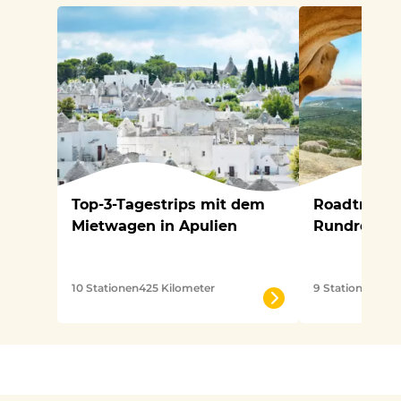
Top-3-Tagestrips mit dem
Roadtrip au
Mietwagen in Apulien
Rundreise m
10 Stationen
425 Kilometer
9 Stationen
770 