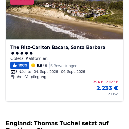
The Ritz-Carlton Bacara, Santa Barbara
Goleta, Kalifornien
100
%
5,6
/ 6
13 Bewertungen
3 Nächte · 04. Sept. 2026 - 06. Sept. 2026
ohne Verpflegung
- 394 €
2.627 €
2.233 €
2 Erw.
England: Thomas Tuchel setzt auf