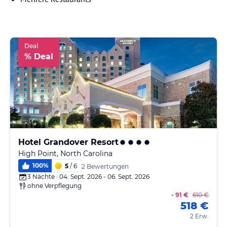
Deal
% Deal
Hotel Grandover Resort
High Point, North Carolina
100
%
5
/ 6
2 Bewertungen
3 Nächte · 04. Sept. 2026 - 06. Sept. 2026
ohne Verpflegung
- 91 €
610 €
518 €
2 Erw.