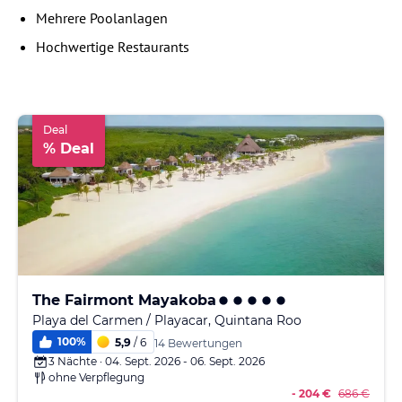
Mehrere Poolanlagen
Hochwertige Restaurants
Deal
% Deal
The Fairmont Mayakoba
Playa del Carmen / Playacar, Quintana Roo
100
%
5,9
/ 6
14 Bewertungen
3 Nächte · 04. Sept. 2026 - 06. Sept. 2026
ohne Verpflegung
- 204 €
686 €