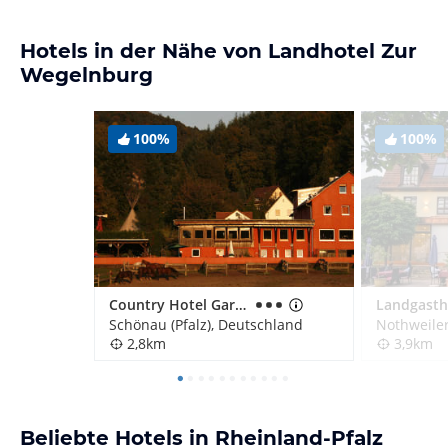
Hotels in der Nähe von Landhotel Zur
Wegelnburg
100%
100%
Country Hotel Garni & Guesthouse Longhorn Ranch
Schönau (Pfalz), Deutschland
Nothweile
2,8km
3,9km
Beliebte Hotels in Rheinland-Pfalz