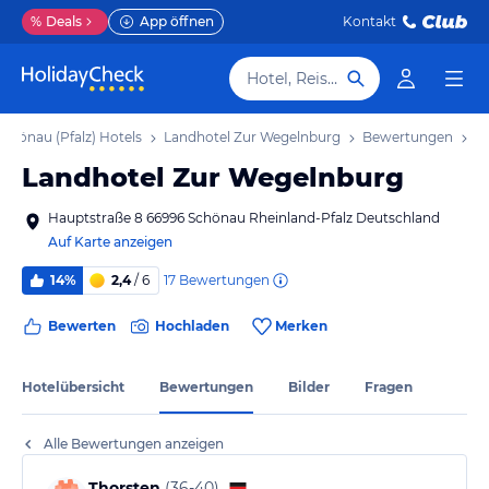
%
Deals
App öffnen
Kontakt
Hotel, Reiseziel
Schönau (Pfalz) Hotels
Landhotel Zur Wegelnburg
Bewertungen
Landhotel Zur Wegelnburg
Hauptstraße 8 66996 Schönau Rheinland-Pfalz Deutschland
Auf Karte anzeigen
17
Bewertungen
14%
2,4
/ 6
Bewerten
Hochladen
Merken
Hotelübersicht
Bewertungen
Bilder
Fragen
Alle Bewertungen anzeigen
Thorsten
(
36-40
)