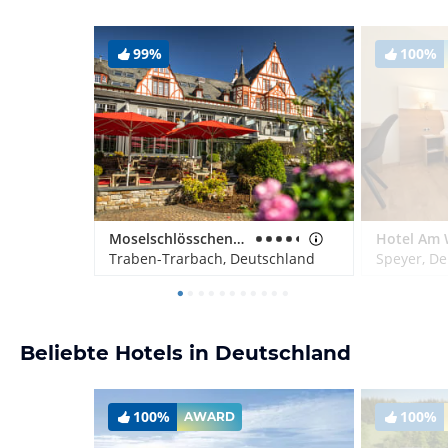
99%
100%
Moselschlösschen Spa & Resort
Hotel Am 
Traben-Trarbach, Deutschland
Speyer, D
Beliebte Hotels in Deutschland
100%
100%
AWARD