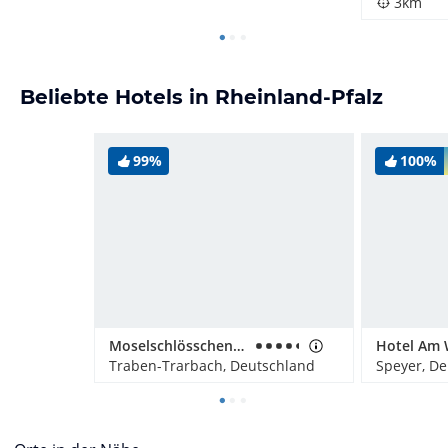
3km
Beliebte Hotels in Rheinland-Pfalz
99%
100%
Moselschlösschen Spa & Resort
Hotel Am 
Traben-Trarbach, Deutschland
Speyer, D