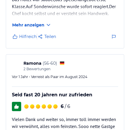
Klasse.Auf Sonderwünsche wurde sofort reagiert.Der
Chef kocht selbst und er versteht sein Handwerk.
Für den Ruhetag wurden uns andere Restaurants
Mehr anzeigen
empfohlen und vom Inhaber telefonisch ein Tisch
reserviert.
Hilfreich
Teilen
Fazit : Ein gelungener Wanderurlaub mit sehr guter
Unterkunft und Verpflegung.
Sehr gerne wieder!!
Ramona
(
56-60
)
2
Bewertungen
Vor 1 Jahr • Verreist als Paar im August 2024
Seid fast 20 jahren nur zufrieden
6
/ 6
Vielen Dank und weiter so, immer toll immer werden
wir verwöhnt, alles vom feinsten. Sooo nette Gastge