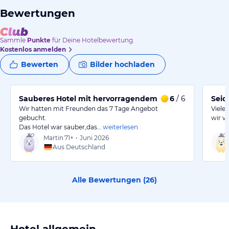
Bewertungen
Sammle
Punkte
für Deine Hotelbewertung.
Kostenlos anmelden
Bewerten
Bilder hochladen
Sauberes Hotel mit hervorragendem Service und lecke
6
/ 6
Seid
Wir hatten mit Freunden das 7 Tage Angebot
Viele
gebucht.
wir v
Das Hotel war sauber,das…
weiterlesen
Martin
71+
•
Juni 2026
Aus Deutschland
Alle Bewertungen (
26
)
Hotel allgemein