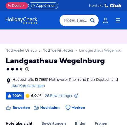
%
Deals
App öffnen
Kontakt
Hotel, Reiseziel
Nothweiler Urlaub
Nothweiler Hotels
Landgasthaus Wegelnburg
Landgasthaus Wegelnburg
Hauptstraße 15 76891 Nothweiler Rheinland Pfalz Deutschland
Auf Karte anzeigen
26
Bewertungen
100%
6,0
/ 6
Bewerten
Hochladen
Merken
Hotelübersicht
Bewertungen
Bilder
Fragen