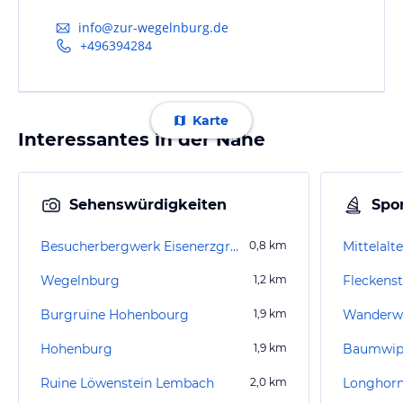
info@zur-wegelnburg.de
+496394284
Karte
Interessantes in der Nähe
Sehenswürdigkeiten
Spor
Besucherbergwerk Eisenerzgrube
0,8
km
Wegelnburg
1,2
km
Fleckenst
Burgruine Hohenbourg
1,9
km
Hohenburg
1,9
km
Baumwipf
Ruine Löwenstein Lembach
2,0
km
Longhorn