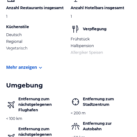
Anzahl Restaurants insgesamt
Anzahl Hotelbars insgesamt
1
1
Küchenstile
Verpflegung
Deutsch
Frühstück
Regional
Halbpension
Vegetarisch
Allergiker Speisen
Mehr anzeigen
Umgebung
Entfernung zum
Entfernung zum
nächstgelegenen
Stadtzentrum
Flughafen
< 200 m
< 100 km
Entfernung zur
Entfernung zum
Autobahn
nächstgelegenen