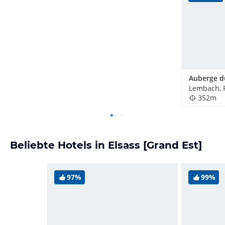
Lembach, 
352m
Beliebte Hotels in Elsass [Grand Est]
97%
99%