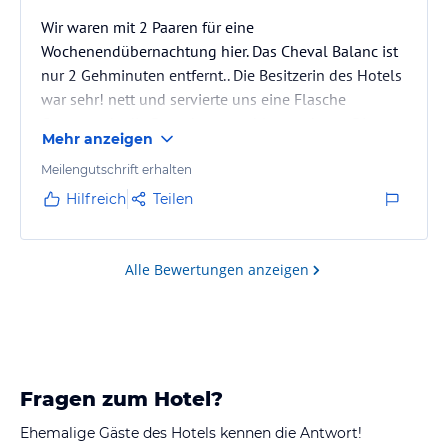
Wir waren mit 2 Paaren für eine
Wochenendübernachtung hier. Das Cheval Balanc ist
nur 2 Gehminuten entfernt.. Die Besitzerin des Hotels
war sehr! nett und servierte uns eine Flasche
Cremant, da die Bar schon geschlossen hatte. Die
Mehr anzeigen
Zimmer waren sehr sauber und das Frühstück top. Die
familiäre Atmosphäre gefiel uns sehr gut.
Meilengutschrift erhalten
Hilfreich
Teilen
Alle Bewertungen anzeigen
Fragen zum Hotel?
Ehemalige Gäste des Hotels kennen die Antwort!