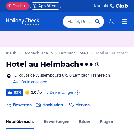
%
Deals
App öffnen
Kontakt
Hotel, Reiseziel
st] Urlaub
Lembach Urlaub
Lembach Hotels
Hotel au Heimbach
Hotel au Heimbach
15, Route de Wissembourg 67510 Lembach Frankreich
Auf Karte anzeigen
13
Bewertungen
83%
5,0
/ 6
Bewerten
Hochladen
Merken
Hotelübersicht
Bewertungen
Bilder
Fragen