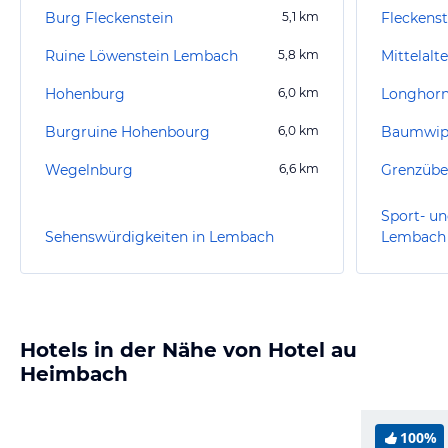
Burg Fleckenstein
5,1
km
Fleckenst
Ruine Löwenstein Lembach
5,8
km
Hohenburg
6,0
km
Longhorn
Burgruine Hohenbourg
6,0
km
Baumwipf
Wegelnburg
6,6
km
Sport- un
Sehenswürdigkeiten in Lembach
Lembach
Hotels in der Nähe von Hotel au
Heimbach
100%