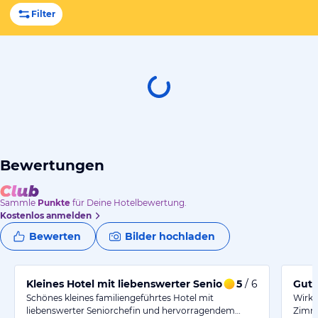
Filter
Bewertungen
Sammle
Punkte
für Deine Hotelbewertung.
Kostenlos anmelden
Bewerten
Bilder hochladen
Kleines Hotel mit liebenswerter Seniorchefin
5
/ 6
Gute
Schönes kleines familiengeführtes Hotel mit
Wirkl
liebenswerter Seniorchefin und hervorragendem…
Zimme