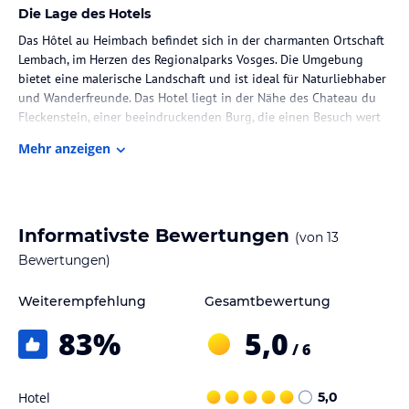
Die Lage des Hotels
Das Hôtel au Heimbach befindet sich in der charmanten Ortschaft
Lembach, im Herzen des Regionalparks Vosges. Die Umgebung
bietet eine malerische Landschaft und ist ideal für Naturliebhaber
und Wanderfreunde. Das Hotel liegt in der Nähe des Chateau du
Fleckenstein, einer beeindruckenden Burg, die einen Besuch wert
ist. Der Bahnhof Haguenau ist ebenfalls leicht zu erreichen und
Mehr anzeigen
bietet gute Anbindungen in die Umgebung.
Zimmer / Unterbringung im Hotel
Die Zimmer im Hôtel au Heimbach sind gemütlich und traditionell
Informativste Bewertungen
(von
13
eingerichtet. Jedes Zimmer verfügt über ein eigenes Badezimmer
und einen Flachbild-TV. Einige Zimmer bieten zudem einen
Bewertungen)
Balkon, von dem aus Sie die schöne Umgebung genießen können.
Das Hotel ist mit einem Aufzug ausgestattet, um Ihnen den
Weiterempfehlung
Gesamtbewertung
Zugang zu den Zimmern zu erleichtern.
83
%
5,0
/ 6
Gastronomie im Hotel
Morgens erwartet Sie im Hotel ein leckeres Frühstücksbuffet, um
Hotel
5,0
gestärkt in den Tag zu starten. In der näheren Umgebung gibt es