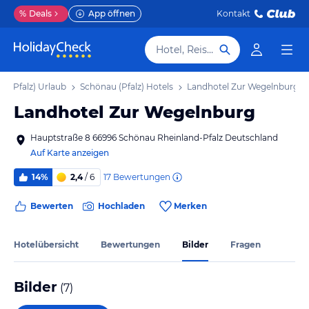
%
Deals
App öffnen
Kontakt
Hotel, Reiseziel
u (Pfalz) Urlaub
Schönau (Pfalz) Hotels
Landhotel Zur Wegelnburg
Landhotel Zur Wegelnburg
Hauptstraße 8 66996 Schönau Rheinland-Pfalz Deutschland
Auf Karte anzeigen
17
Bewertungen
14%
2,4
/ 6
Bewerten
Hochladen
Merken
Hotelübersicht
Bewertungen
Bilder
Fragen
Bilder
(
7
)