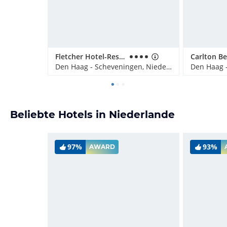
Fletcher Hotel-Restaurant Scheveningen
Carlton B
Den Haag - Scheveningen, Niederlande
Beliebte Hotels in Niederlande
97%
93%
AWARD