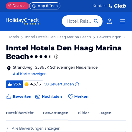
%
Deals
App öffnen
Kontakt
Hotel, Reiseziel
gen Hotels
Inntel Hotels Den Haag Marina Beach
Bewertungen
Inntel Hotels Den Haag Marina
Beach
Strandweg 1 2586 JK Scheveningen Niederlande
Auf Karte anzeigen
99
Bewertungen
75%
4,5
/ 6
Bewerten
Hochladen
Merken
Hotelübersicht
Bewertungen
Bilder
Fragen
Alle Bewertungen anzeigen